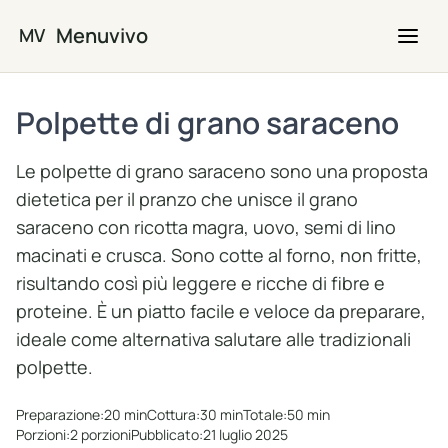
Vai al contenuto principale
Menuvivo
MV
Polpette di grano saraceno
Le polpette di grano saraceno sono una proposta
dietetica per il pranzo che unisce il grano
saraceno con ricotta magra, uovo, semi di lino
macinati e crusca. Sono cotte al forno, non fritte,
risultando così più leggere e ricche di fibre e
proteine. È un piatto facile e veloce da preparare,
ideale come alternativa salutare alle tradizionali
polpette.
Preparazione:
20 min
Cottura:
30 min
Totale:
50 min
Porzioni:
2 porzioni
Pubblicato:
21 luglio 2025