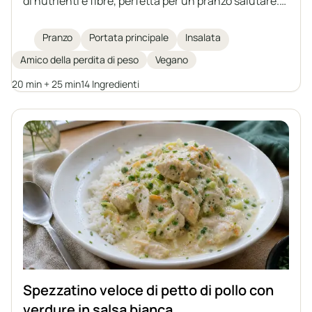
di nutrienti e fibre, perfetta per un pranzo salutare.
Con quinoa, patate dolci arrosto, ceci, rucola fresca,
avocado e germogli di semi di zucca, è completata
Pranzo
Portata principale
Insalata
da una salsa tahina fatta in casa per un tocco extra
Amico della perdita di peso
Vegano
di sapore e cremosità. Ideale per chi vuole perdere
peso o cerca un pasto vegetale saziante.
20 min + 25 min
14 Ingredienti
Spezzatino veloce di petto di pollo con
verdure in salsa bianca