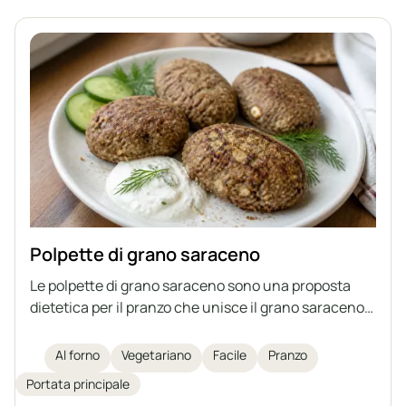
e salutare.
Polpette di grano saraceno
Le polpette di grano saraceno sono una proposta
dietetica per il pranzo che unisce il grano saraceno
con ricotta magra, uovo, semi di lino macinati e
crusca. Sono cotte al forno, non fritte, risultando
Al forno
Vegetariano
Facile
Pranzo
così più leggere e ricche di fibre e proteine. È un
Portata principale
piatto facile e veloce da preparare, ideale come