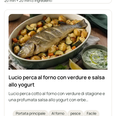
famiglia.
20 min + 20 min
13 Ingredienti
Lucio perca al forno con verdure e salsa
allo yogurt
Lucio perca cotto al forno con verdure di stagione e
una profumata salsa allo yogurt con erbe
aromatiche e aglio. Un piatto leggero, sano e
sostanzioso, che può essere preparato anche con
Portata principale
Al forno
pesce
Facile