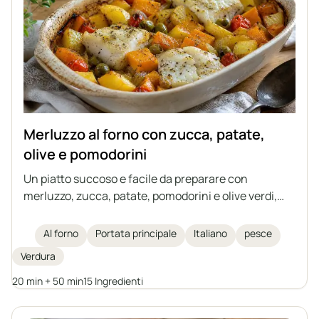
Merluzzo al forno con zucca, patate,
olive e pomodorini
Un piatto succoso e facile da preparare con
merluzzo, zucca, patate, pomodorini e olive verdi,
tutto cotto insieme in una sola teglia. Una ricetta
ideale per le giornate autunnali e invernali, ispirata
Al forno
Portata principale
Italiano
pesce
alla cucina italiana. Uno sformato che non richiede
Verdura
contorni aggiuntivi, ricco di verdure e di erbe
aromatiche.
20 min + 50 min
15 Ingredienti