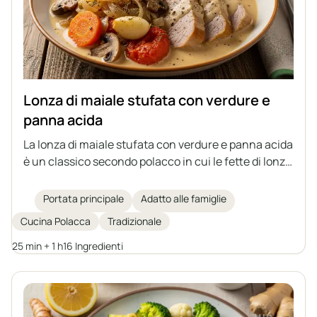
Lonza di maiale stufata con verdure e
panna acida
La lonza di maiale stufata con verdure e panna acida
è un classico secondo polacco in cui le fette di lonza
vengono stufate insieme a carote, funghi
champignon, cipolla, aglio e pomodori in una salsa
Portata principale
Adatto alle famiglie
aromatica. Il piatto viene addensato con panna
Cucina Polacca
Tradizionale
acida, farina e amido, senza bisogno di aggiungere
brodo pronto. La carne risulta succosa e le verdure
25 min + 1 h
16 Ingredienti
conferiscono un sapore ricco all'insieme. Perfetto
da servire con patate, grano saraceno o una
baguette fresca.