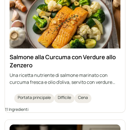
Salmone alla Curcuma con Verdure allo
Zenzero
Una ricetta nutriente di salmone marinato con
curcuma fresca e olio d'oliva, servito con verdure
saltate aromatizzate allo zenzero. Questo piatto
offre una carica per il sistema immunitario,
Portata principale
Difficile
Cena
rendendolo una cena saporita e salutare.
11 Ingredienti