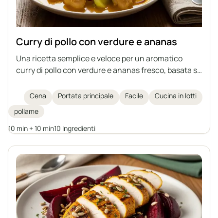
Curry di pollo con verdure e ananas
Una ricetta semplice e veloce per un aromatico
curry di pollo con verdure e ananas fresco, basata su
carne già cotta – il modo ideale per utilizzare gli
avanzi del brodo.
Cena
Portata principale
Facile
Cucina in lotti
pollame
10 min + 10 min
10 Ingredienti