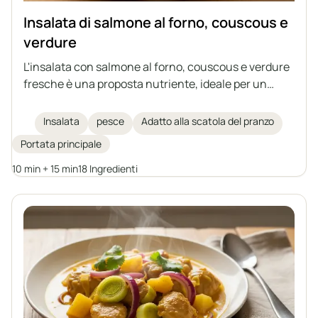
Insalata di salmone al forno, couscous e
verdure
L'insalata con salmone al forno, couscous e verdure
fresche è una proposta nutriente, ideale per un
pranzo leggero o come piatto da portare al lavoro.
L'abbinamento del salmone succoso con una
Insalata
pesce
Adatto alla scatola del pranzo
marinata aromatica, verdure e un dressing al limone
Portata principale
e olio d'oliva crea un piatto ricco di sapore e valore
nutritivo.
10 min + 15 min
18 Ingredienti