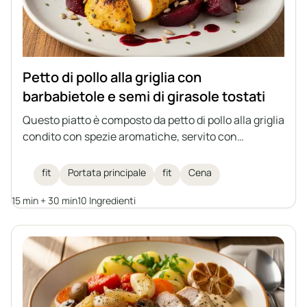
Petto di pollo alla griglia con
barbabietole e semi di girasole tostati
Questo piatto è composto da petto di pollo alla griglia
condito con spezie aromatiche, servito con
barbabietole e semi di girasole tostati, il tutto
irrorato con aceto balsamico ai lamponi. Un pranzo
fit
Portata principale
fit
Cena
leggero e fit che unisce un alto contenuto proteico
15 min + 30 min
10 Ingredienti
alla leggerezza delle verdure e alla croccantezza dei
semi.