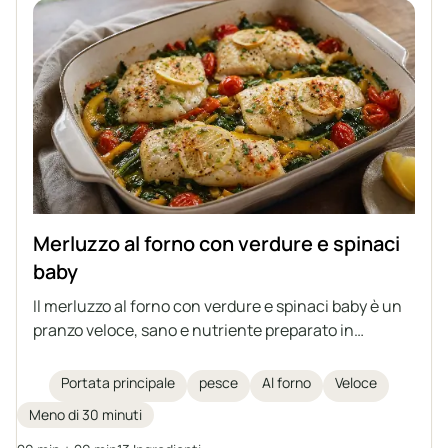
Merluzzo al forno con verdure e spinaci
baby
Il merluzzo al forno con verdure e spinaci baby è un
pranzo veloce, sano e nutriente preparato in
un'unica teglia. I delicati filetti di merluzzo vengono
cotti al forno su un letto di verdure con l'aggiunta di
Portata principale
pesce
Al forno
Veloce
spezie aromatiche, olio d'oliva e burro chiarificato.
Meno di 30 minuti
Un'ottima idea per un piatto principale per tutta la