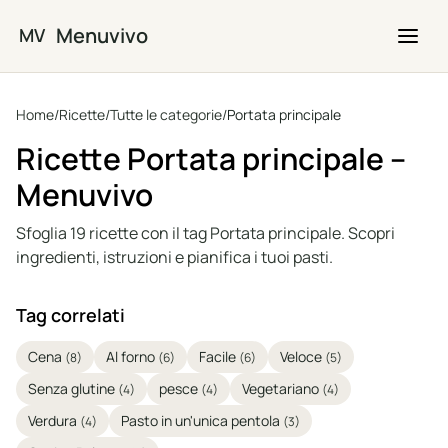
Vai al contenuto principale
Menuvivo
MV
Home
/
Ricette
/
Tutte le categorie
/
Portata principale
Ricette Portata principale –
Menuvivo
Sfoglia 19 ricette con il tag Portata principale. Scopri
ingredienti, istruzioni e pianifica i tuoi pasti.
Tag correlati
Cena
Al forno
Facile
Veloce
(8)
(6)
(6)
(5)
Senza glutine
pesce
Vegetariano
(4)
(4)
(4)
Verdura
Pasto in un'unica pentola
(4)
(3)