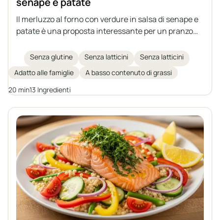
senape e patate
Il merluzzo al forno con verdure in salsa di senape e
patate è una proposta interessante per un pranzo
completo e salutare con il pesce come protagonista.
Il merluzzo succoso viene cotto al forno con verdure
Senza glutine
Senza latticini
Senza latticini
stufate in un aromatico sugo alla senape, il tutto
Adatto alle famiglie
A basso contenuto di grassi
servito con patate al forno. Un'idea perfetta per chi
tiene a una dieta sana e cerca varietà nel menu
20 min
13 Ingredienti
quotidiano.