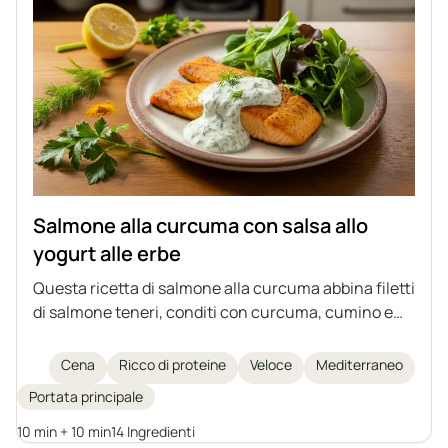
Salmone alla curcuma con salsa allo
yogurt alle erbe
Questa ricetta di salmone alla curcuma abbina filetti
di salmone teneri, conditi con curcuma, cumino e
aglio in polvere, cotti velocemente in padella e
guarniti con una vivace salsa allo yogurt alle erbe. Il
Cena
Ricco di proteine
Veloce
Mediterraneo
piatto è ricco di proteine e acidi grassi omega-3,
Portata principale
semplice da preparare in soli 20 minuti, e si gusta al
meglio con verdure e cereali per un pasto completo
10 min + 10 min
14 Ingredienti