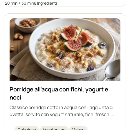
alternativa salutare alle tradizionali polpette.
20 min + 30 min
8 Ingredienti
Porridge all’acqua con fichi, yogurt e
noci
Classico porridge cotto in acqua con l’aggiunta di
uvetta, servito con yogurt naturale, fichi freschi,
noci, miele e cannella. È un’idea perfetta per una
colazione o una cena veloce, sana e leggera.
Colazione
Vegetariano
Veloce