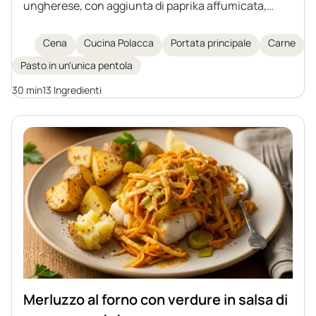
ungherese, con aggiunta di paprika affumicata,
carote, peperoni e funghi champignon. Un piatto
ricco di aromi, ideale per un pranzo veloce e
Cena
Cucina Polacca
Portata principale
Carne
sostanzioso. Ottimo servito con grano saraceno,
Pasto in un'unica pentola
patate o gnocchi.
30 min
13 Ingredienti
Merluzzo al forno con verdure in salsa di