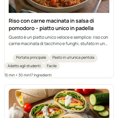
Riso con carne macinata in salsa di
pomodoro – piatto unico in padella
Questo è un piatto unico veloce e semplice: riso con
carne macinata di tacchino e funghi, stufato in una
profumata salsa di pomodoro. Ideale per il pranzo o
come ripieno per tortillas, crêpes o piadina; il giorno
Portata principale
Pasto in un'unica pentola
dopo è ancora più buono, quando si addensa.
Adatto agli studenti
Facile
15 min + 30 min
17 Ingredienti