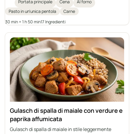
peperone in salamoia, il tutto stufato in una
Portata principale
Cena
Al forno
profumata salsa di pomodoro leggermente acidula.
Pasto in un'unica pentola
Carne
Ideale per un pranzo in famiglia o una festa, servito
con gnocchi di patate, knedle slesiane, grano
30 min + 1 h 50 min
17 Ingredienti
saraceno o patate.
Gulasch di spalla di maiale con verdure e
paprika affumicata
Gulasch di spalla di maiale in stile leggermente