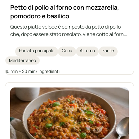
Petto di pollo al forno con mozzarella,
pomodoro e basilico
Questo piatto veloce è composto da petto di pollo
che, dopo essere stato rosolato, viene cotto al forno
con pomodoro, mozzarella e basilico. Aromatico,
leggero e sostanzioso – un'ottima scelta per pranzo o
Portata principale
Cena
Al forno
Facile
cena.
Mediterraneo
10 min + 20 min
7 Ingredienti