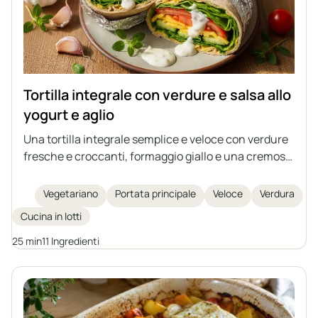
Tortilla integrale con verdure e salsa allo
yogurt e aglio
Una tortilla integrale semplice e veloce con verdure
fresche e croccanti, formaggio giallo e una cremosa
salsa all'aglio fatta in casa a base di yogurt naturale
e maionese. Ideale come spuntino sostanzioso,
Vegetariano
Portata principale
Veloce
Verdura
pranzo o cena leggera. Un piatto facile da preparare
Cucina in lotti
e ricco di sapore.
25 min
11 Ingredienti