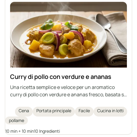
Curry di pollo con verdure e ananas
Una ricetta semplice e veloce per un aromatico
curry di pollo con verdure e ananas fresco, basata su
carne già cotta – il modo ideale per utilizzare gli
avanzi del brodo.
Cena
Portata principale
Facile
Cucina in lotti
pollame
10 min + 10 min
10 Ingredienti