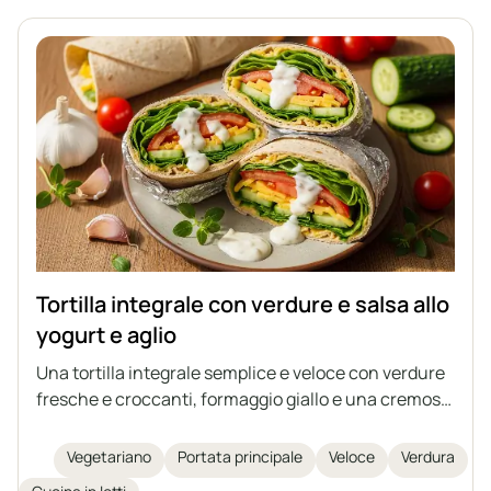
Tortilla integrale con verdure e salsa allo
yogurt e aglio
Una tortilla integrale semplice e veloce con verdure
fresche e croccanti, formaggio giallo e una cremosa
salsa all'aglio fatta in casa a base di yogurt naturale
e maionese. Ideale come spuntino sostanzioso,
Vegetariano
Portata principale
Veloce
Verdura
pranzo o cena leggera. Un piatto facile da preparare