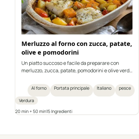
Merluzzo al forno con zucca, patate,
olive e pomodorini
Un piatto succoso e facile da preparare con
merluzzo, zucca, patate, pomodorini e olive verdi,
tutto cotto insieme in una sola teglia. Una ricetta
ideale per le giornate autunnali e invernali,
Al forno
Portata principale
Italiano
pesce
ispirata alla cucina italiana. Uno sformato che
non richiede contorni aggiuntivi, ricco di verdure
Verdura
e di erbe aromatiche.
20 min + 50 min
15 Ingredienti