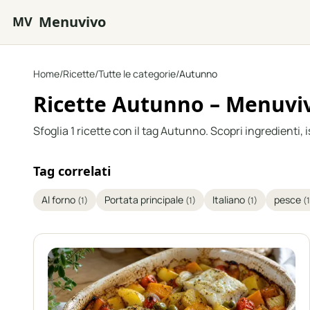
Vai al contenuto principale
Menuvivo
MV
Home
/
Ricette
/
Tutte le categorie
/
Autunno
Ricette Autunno – Menuvi
Sfoglia 1 ricette con il tag Autunno. Scopri ingredienti, is
Tag correlati
Al forno
Portata principale
Italiano
pesce
(1)
(1)
(1)
(1