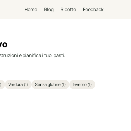
Home
Blog
Ricette
Feedback
vo
truzioni e pianifica i tuoi pasti.
Verdura
Senza glutine
Inverno
)
(1)
(1)
(1)