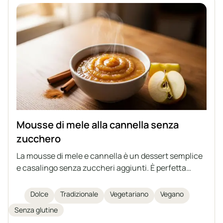
Mousse di mele alla cannella senza
zucchero
La mousse di mele e cannella è un dessert semplice
e casalingo senza zuccheri aggiunti. È perfetta
come spuntino o come accompagnamento a diversi
piatti. Può essere preparata in anticipo e conservata
Dolce
Tradizionale
Vegetariano
Vegano
a lungo.
Senza glutine