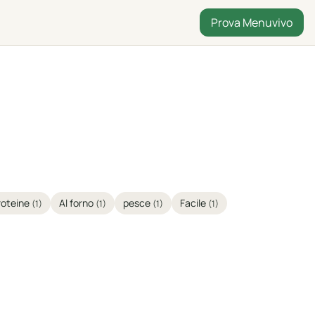
Prova Menuvivo
roteine
Al forno
pesce
Facile
(1)
(1)
(1)
(1)