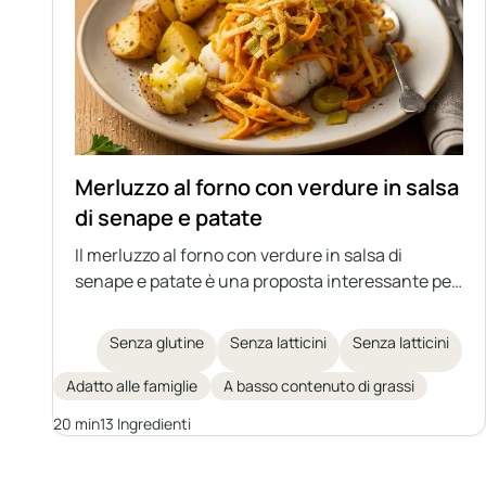
Merluzzo al forno con verdure in salsa
di senape e patate
Il merluzzo al forno con verdure in salsa di
senape e patate è una proposta interessante per
un pranzo completo e salutare con il pesce come
protagonista. Il merluzzo succoso viene cotto al
Senza glutine
Senza latticini
Senza latticini
forno con verdure stufate in un aromatico sugo
alla senape, il tutto servito con patate al forno.
Adatto alle famiglie
A basso contenuto di grassi
Un'idea perfetta per chi tiene a una dieta sana e
20 min
13 Ingredienti
cerca varietà nel menu quotidiano.