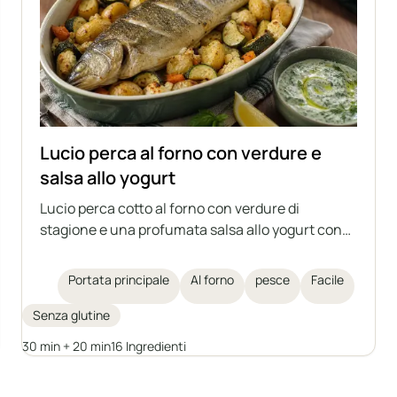
Lucio perca al forno con verdure e
salsa allo yogurt
Lucio perca cotto al forno con verdure di
stagione e una profumata salsa allo yogurt con
erbe aromatiche e aglio. Un piatto leggero, sano e
sostanzioso, che può essere preparato anche
Portata principale
Al forno
pesce
Facile
con altri pesci di medie dimensioni, sia d'acqua
dolce che di mare.
Senza glutine
30 min + 20 min
16 Ingredienti