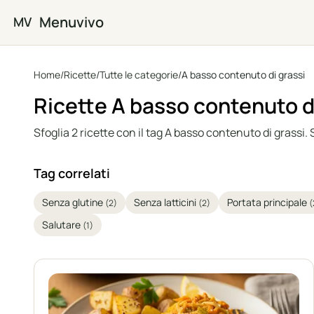
Vai al contenuto principale
Menuvivo
MV
Home
/
Ricette
/
Tutte le categorie
/
A basso contenuto di grassi
Ricette A basso contenuto d
Sfoglia 2 ricette con il tag A basso contenuto di grassi. S
Tag correlati
Senza glutine
Senza latticini
Portata principale
(2)
(2)
(
Salutare
(1)