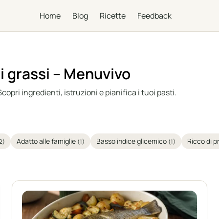
Home
Blog
Ricette
Feedback
i grassi – Menuvivo
copri ingredienti, istruzioni e pianifica i tuoi pasti.
Adatto alle famiglie
Basso indice glicemico
Ricco di p
2)
(1)
(1)