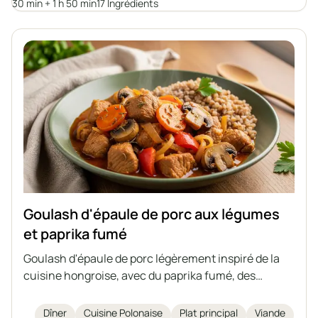
ou une réception, servi avec des gnocchis, des
30 min + 1 h 50 min
17 Ingrédients
kluski śląskie, du sarrasin ou des pommes de terre.
Goulash d'épaule de porc aux légumes
et paprika fumé
Goulash d'épaule de porc légèrement inspiré de la
cuisine hongroise, avec du paprika fumé, des
carottes, du poivron et des champignons. Un plat
riche en arômes, idéal pour un déjeuner rapide et
Dîner
Cuisine Polonaise
Plat principal
Viande