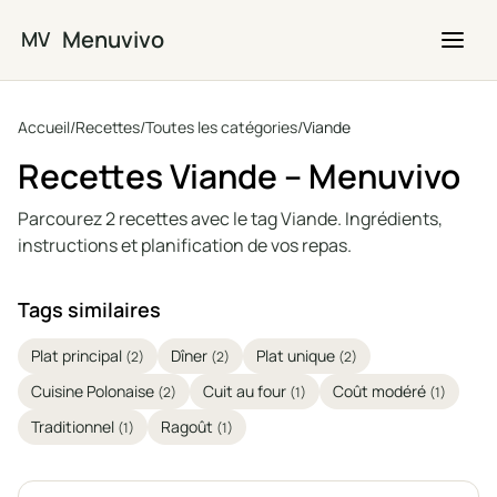
Passer au contenu principal
Menuvivo
MV
Accueil
/
Recettes
/
Toutes les catégories
/
Viande
Recettes Viande – Menuvivo
Parcourez 2 recettes avec le tag Viande. Ingrédients,
instructions et planification de vos repas.
Tags similaires
Plat principal
Dîner
Plat unique
(2)
(2)
(2)
Cuisine Polonaise
Cuit au four
Coût modéré
(2)
(1)
(1)
Traditionnel
Ragoût
(1)
(1)