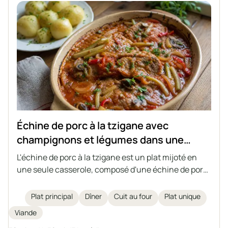
Échine de porc à la tzigane avec
champignons et légumes dans une
sauce tomate
L'échine de porc à la tzigane est un plat mijoté en
une seule casserole, composé d'une échine de porc
juteuse et tendre, de champignons, d'oignons, de
cornichons fermentés et de poivrons marinés, le
Plat principal
Dîner
Cuit au four
Plat unique
tout mijoté dans une sauce tomate aromatique et
Viande
légèrement acidulée. Idéal pour un déjeuner familial