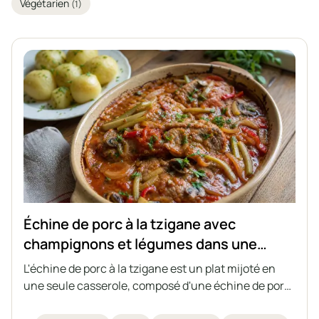
Végétarien
(1)
Échine de porc à la tzigane avec
champignons et légumes dans une
sauce tomate
L'échine de porc à la tzigane est un plat mijoté en
une seule casserole, composé d'une échine de porc
juteuse et tendre, de champignons, d'oignons, de