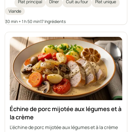
cornichons fermentés et de poivrons marinés, le
Plat principal
Dîner
Cuit au four
Plat unique
tout mijoté dans une sauce tomate aromatique et
Viande
légèrement acidulée. Idéal pour un déjeuner familial
ou une réception, servi avec des gnocchis, des
30 min + 1 h 50 min
17 Ingrédients
kluski śląskie, du sarrasin ou des pommes de terre.
Échine de porc mijotée aux légumes et à
la crème
L'échine de porc mijotée aux légumes et à la crème