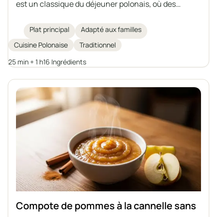
est un classique du déjeuner polonais, où des
tranches de porc sont mijotées avec des carottes,
des champignons, de l'oignon, de l'ail et des tomates
Plat principal
Adapté aux familles
dans une sauce aromatique. Le plat est épaissi avec
Cuisine Polonaise
Traditionnel
de la crème aigre mélangée à de la farine et de la
fécule, sans avoir besoin d'ajouter de bouillon prêt à
25 min + 1 h
16 Ingrédients
l'emploi. La viande reste juteuse et les légumes
apportent une richesse de saveurs. Parfait avec des
pommes de terre, du sarrasin ou une baguette
fraîche.
Compote de pommes à la cannelle sans