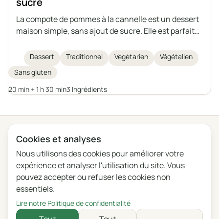
sucre
La compote de pommes à la cannelle est un dessert
maison simple, sans ajout de sucre. Elle est parfaite
comme collation ou accompagnement de divers
plats. Vous pouvez la préparer à l'avance et la
Dessert
Traditionnel
Végétarien
Végétalien
conserver pendant longtemps.
Sans gluten
20 min + 1 h 30 min
3 Ingrédients
← Toutes les catégories
Cookies et analyses
Nous utilisons des cookies pour améliorer votre
Confidentialité
Conditions
Blog
Feedback
expérience et analyser l'utilisation du site. Vous
Journal des modifications
Paramètres des cookies
pouvez accepter ou refuser les cookies non
essentiels.
English
Polski
Português
Français
Lire notre Politique de confidentialité
Deutsch
Italiano
Español
Русский