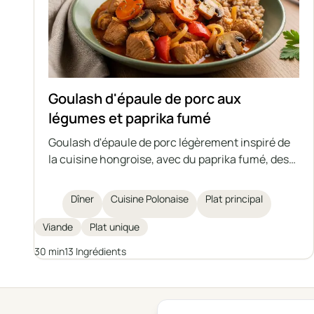
Goulash d'épaule de porc aux
légumes et paprika fumé
Goulash d'épaule de porc légèrement inspiré de
la cuisine hongroise, avec du paprika fumé, des
carottes, du poivron et des champignons. Un plat
riche en arômes, idéal pour un déjeuner rapide et
Dîner
Cuisine Polonaise
Plat principal
copieux. Délicieux servi avec du sarrasin, des
pommes de terre ou des quenelles.
Viande
Plat unique
30 min
13 Ingrédients