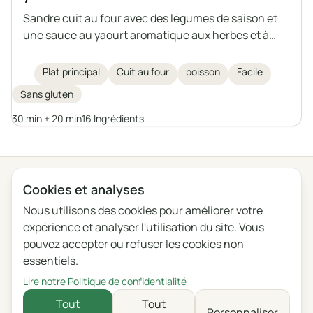
Sandre cuit au four avec des légumes de saison et
une sauce au yaourt aromatique aux herbes et à
l’ail. Un plat léger, sain et rassasiant, que l’on peut
également préparer avec un autre poisson de taille
Plat principal
Cuit au four
poisson
Facile
moyenne, d’eau douce ou de mer.
Sans gluten
30 min + 20 min
16 Ingrédients
← Toutes les catégories
Cookies et analyses
Nous utilisons des cookies pour améliorer votre
Confidentialité
Conditions
Blog
Feedback
expérience et analyser l'utilisation du site. Vous
Journal des modifications
Paramètres des cookies
pouvez accepter ou refuser les cookies non
essentiels.
English
Polski
Português
Français
Lire notre Politique de confidentialité
Deutsch
Italiano
Español
Русский
Tout
Tout
Personnaliser