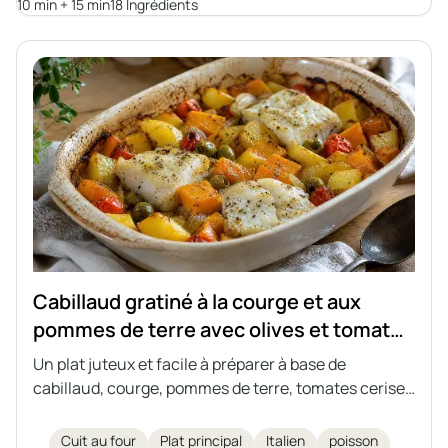
nutritionnelles.
10 min + 15 min
18 Ingrédients
Cabillaud gratiné à la courge et aux
pommes de terre avec olives et tomates
cerises
Un plat juteux et facile à préparer à base de
cabillaud, courge, pommes de terre, tomates cerises
et olives vertes, le tout cuit ensemble dans un seul
plat. Un plat idéal pour les journées d'automne et
Cuit au four
Plat principal
Italien
poisson