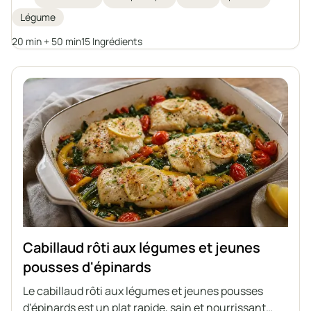
d'hiver, inspiré de la cuisine italienne. Un gratin
Légume
complet, riche en légumes et en herbes
aromatiques, qui ne nécessite pas de préparations
20 min + 50 min
15 Ingrédients
d'accompagnement séparées.
Cabillaud rôti aux légumes et jeunes
pousses d'épinards
Le cabillaud rôti aux légumes et jeunes pousses
d'épinards est un plat rapide, sain et nourrissant