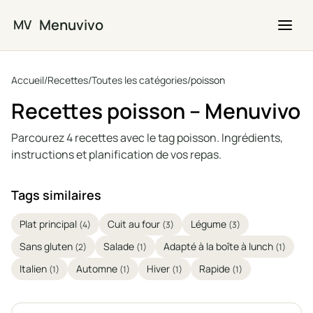
Passer au contenu principal
Menuvivo
MV
Accueil
/
Recettes
/
Toutes les catégories
/
poisson
Recettes poisson – Menuvivo
Parcourez 4 recettes avec le tag poisson. Ingrédients,
instructions et planification de vos repas.
Tags similaires
Plat principal
Cuit au four
Légume
(4)
(3)
(3)
Sans gluten
Salade
Adapté à la boîte à lunch
(2)
(1)
(1)
Italien
Automne
Hiver
Rapide
(1)
(1)
(1)
(1)