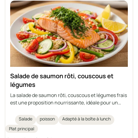
Salade de saumon rôti, couscous et
légumes
La salade de saumon rôti, couscous et légumes frais
est une proposition nourrissante, idéale pour un
déjeuner léger ou à emporter au travail.
L'association du saumon juteux mariné, des
Salade
poisson
Adapté à la boîte à lunch
légumes et de la vinaigrette citron-huile d'olive crée
Plat principal
un plat plein de saveurs et de valeurs