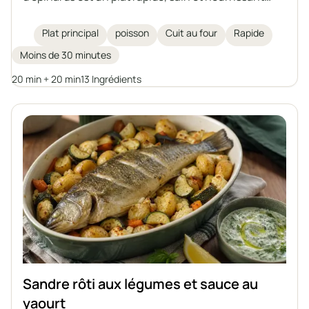
préparé dans un seul plat. Des filets de cabillaud
délicats sont cuits au four sur un lit de légumes avec
Plat principal
poisson
Cuit au four
Rapide
des épices aromatiques, de l'huile d'olive et du
Moins de 30 minutes
beurre clarifié. Une excellente idée de plat principal
pour toute la famille.
20 min + 20 min
13 Ingrédients
Sandre rôti aux légumes et sauce au
yaourt