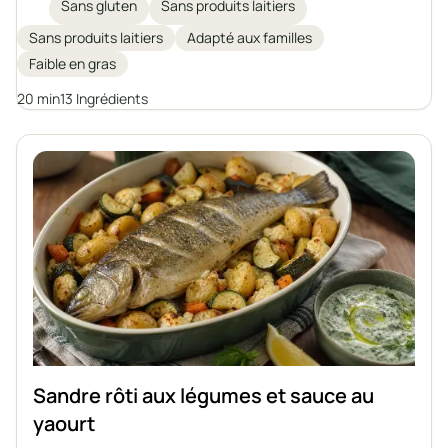
mettant le poisson à l'honneur. Le cabillaud juteux
Sans gluten
Sans produits laitiers
est gratiné avec des légumes mijotés dans une
Sans produits laitiers
Adapté aux familles
sauce moutarde aromatique, le tout servi avec des
Faible en gras
pommes de terre rôties. Une idée parfaite pour ceux
qui souhaitent adopter une alimentation saine et
20 min
13 Ingrédients
diversifier leur menu quotidien.
Sandre rôti aux légumes et sauce au
yaourt