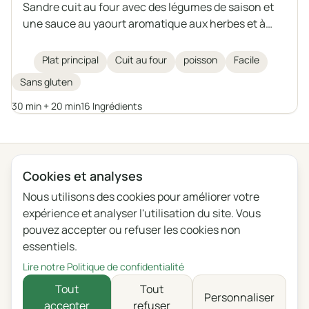
Sandre cuit au four avec des légumes de saison et
une sauce au yaourt aromatique aux herbes et à
l’ail. Un plat léger, sain et rassasiant, que l’on peut
également préparer avec un autre poisson de taille
Plat principal
Cuit au four
poisson
Facile
moyenne, d’eau douce ou de mer.
Sans gluten
30 min + 20 min
16 Ingrédients
← Toutes les catégories
Cookies et analyses
Nous utilisons des cookies pour améliorer votre
Confidentialité
Conditions
Blog
Feedback
expérience et analyser l'utilisation du site. Vous
Journal des modifications
Paramètres des cookies
pouvez accepter ou refuser les cookies non
essentiels.
English
Polski
Português
Français
Lire notre Politique de confidentialité
Deutsch
Italiano
Español
Русский
Tout
Tout
Personnaliser
accepter
refuser