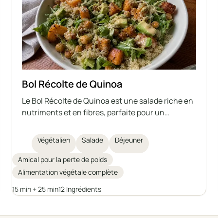
Bol Récolte de Quinoa
Le Bol Récolte de Quinoa est une salade riche en
nutriments et en fibres, parfaite pour un
déjeuner sain. Ce bol végan associe du quinoa
cuit, des patates douces rôties, des pois chiches
Végétalien
Salade
Déjeuner
croustillants, de l’avocat crémeux, des graines
de courge germées, des feuilles vertes et une
Amical pour la perte de poids
sauce tahini maison acidulée. Les ingrédients
Alimentation végétale complète
apportent des antioxydants, des protéines et des
15 min + 25 min
12 Ingrédients
bonnes graisses pour une énergie durable, ce qui
en fait un choix idéal pour ceux qui recherchent
un repas sain et léger.