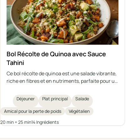
Bol Récolte de Quinoa avec Sauce
Tahini
Ce bol récolte de quinoa est une salade vibrante,
riche en fibres et en nutriments, parfaite pour un
déjeuner sain. Composé de quinoa, patates
douces rôties, pois chiches, roquette fraîche,
Déjeuner
Plat principal
Salade
avocat et graines de courge germées, il est
nappé d'une sauce tahini maison pour plus de
Amical pour la perte de poids
Végétalien
saveur et d’onctuosité. Idéal pour la perte de
20 min + 25 min
14 Ingrédients
poids ou pour toute personne recherchant un
repas végétal rassasiant.