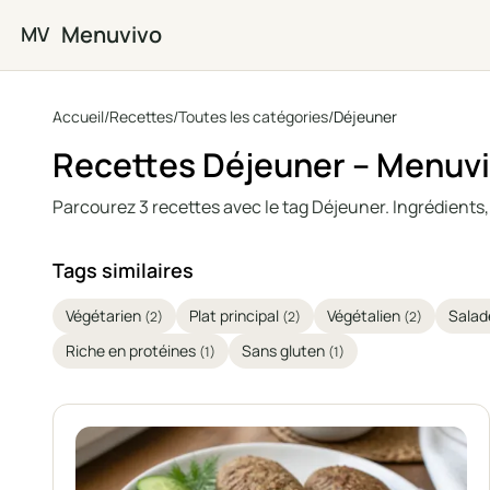
Passer au contenu principal
Menuvivo
MV
Accueil
/
Recettes
/
Toutes les catégories
/
Déjeuner
Recettes Déjeuner – Menuv
Parcourez 3 recettes avec le tag Déjeuner. Ingrédients, 
Tags similaires
Végétarien
Plat principal
Végétalien
Sala
(2)
(2)
(2)
Riche en protéines
Sans gluten
(1)
(1)