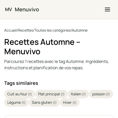
Passer au contenu principal
Menuvivo
MV
Accueil
/
Recettes
/
Toutes les catégories
/
Automne
Recettes Automne –
Menuvivo
Parcourez 1 recettes avec le tag Automne. Ingrédients,
instructions et planification de vos repas.
Tags similaires
Cuit au four
Plat principal
Italien
poisson
(1)
(1)
(1)
(1)
Légume
Sans gluten
Hiver
(1)
(1)
(1)