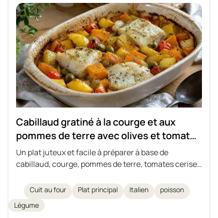
Cabillaud gratiné à la courge et aux
pommes de terre avec olives et tomates
cerises
Un plat juteux et facile à préparer à base de
cabillaud, courge, pommes de terre, tomates cerises
et olives vertes, le tout cuit ensemble dans un seul
plat. Un plat idéal pour les journées d'automne et
Cuit au four
Plat principal
Italien
poisson
d'hiver, inspiré de la cuisine italienne. Un gratin
Légume
complet, riche en légumes et en herbes