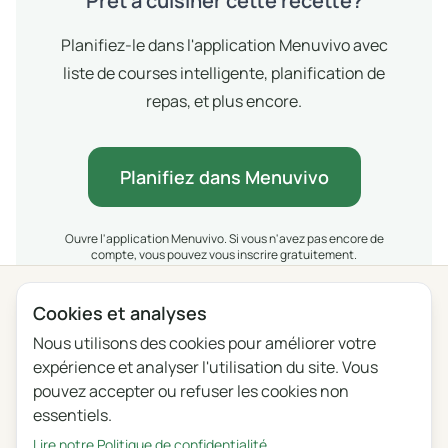
Prêt à cuisiner cette recette?
Planifiez-le dans l'application Menuvivo avec
liste de courses intelligente, planification de
repas, et plus encore.
Planifiez dans Menuvivo
Ouvre l'application Menuvivo. Si vous n'avez pas encore de
compte, vous pouvez vous inscrire gratuitement.
Cookies et analyses
Nous utilisons des cookies pour améliorer votre
Confidentialité
Conditions
Blog
Feedback
expérience et analyser l'utilisation du site. Vous
Journal des modifications
Paramètres des cookies
pouvez accepter ou refuser les cookies non
essentiels.
English
Polski
Português
Français
Lire notre Politique de confidentialité