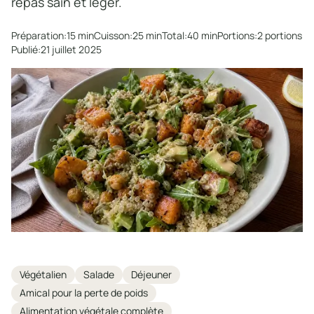
repas sain et léger.
Préparation:
15 min
Cuisson:
25 min
Total:
40 min
Portions:
2 portions
Publié:
21 juillet 2025
Tags
Végétalien
Salade
Déjeuner
Amical pour la perte de poids
Alimentation végétale complète