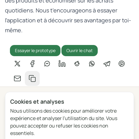
des produits et économiser sur les achats
quotidiens. Nous t’encourageons à
essayer
l’application
et à découvrir ses avantages par toi-
même.
Essayer le prototype
Ouvrir le chat
Partager sur X
Partager sur Facebook
Partager sur Messenger
Partager sur LinkedIn
Partager sur Reddit
Partager sur Whats
Partager sur 
Partage
Partager par e-mail
Copier le lien
Cookies et analyses
Nous utilisons des cookies pour améliorer votre
Confidentialité
Conditions
Blog
Feedback
expérience et analyser l'utilisation du site. Vous
Journal des modifications
Paramètres des cookies
pouvez accepter ou refuser les cookies non
essentiels.
English
Polski
Português
Français