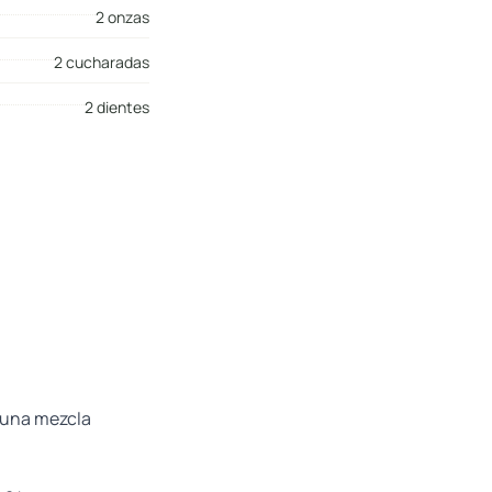
2 onzas
2 cucharadas
2 dientes
r una mezcla