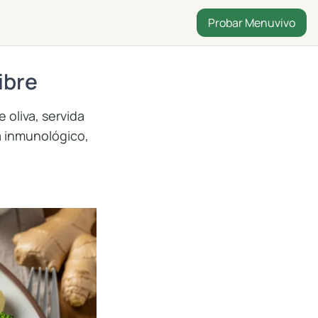
Probar Menuvivo
ibre
 oliva, servida
a inmunológico,