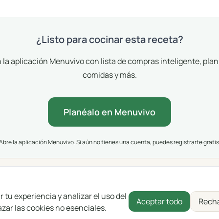
¿Listo para cocinar esta receta?
 la aplicación Menuvivo con lista de compras inteligente, plan
comidas y más.
Planéalo en Menuvivo
Abre la aplicación Menuvivo. Si aún no tienes una cuenta, puedes registrarte gratis
tu experiencia y analizar el uso del
English
Polski
Português
Français
Deutsc
Aceptar todo
Recha
azar las cookies no esenciales.