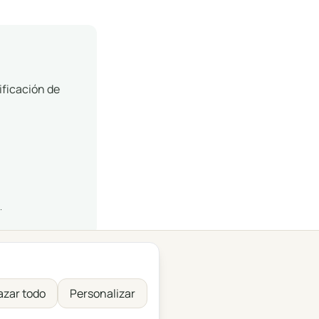
ificación de
.
h
Italiano
Español
Русский
zar todo
Personalizar