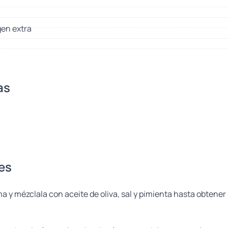
gen extra
as
es
a y mézclala con aceite de oliva, sal y pimienta hasta obtene