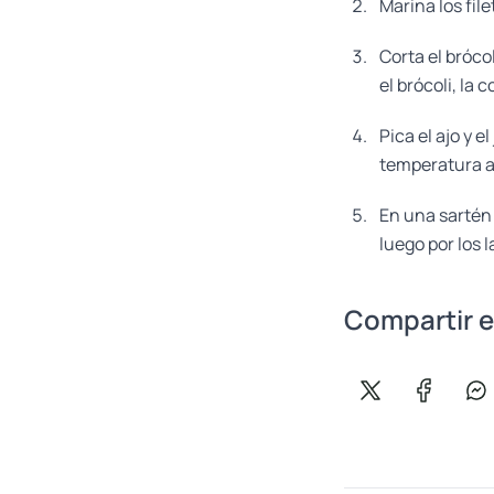
Marina los fil
Corta el brócol
el brócoli, la 
Pica el ajo y e
temperatura al
En una sartén 
luego por los 
Compartir e
Compartir en X
Comparti
Co