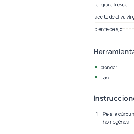
jengibre fresco
aceite de oliva vir
diente de ajo
Herramient
blender
pan
Instruccion
Pela la cúrcum
homogénea.