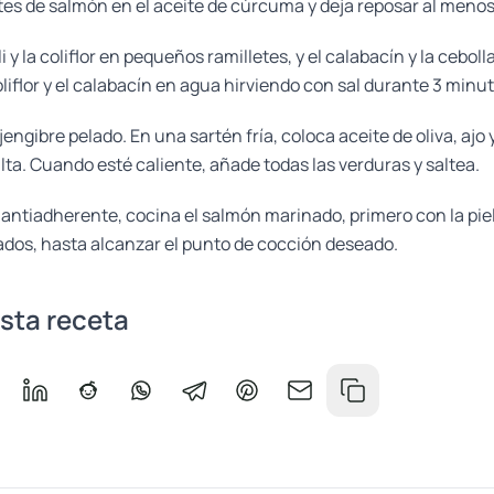
etes de salmón en el aceite de cúrcuma y deja reposar al menos
i y la coliflor en pequeños ramilletes, y el calabacín y la cebol
coliflor y el calabacín en agua hirviendo con sal durante 3 minu
l jengibre pelado. En una sartén fría, coloca aceite de oliva, ajo 
ta. Cuando esté caliente, añade todas las verduras y saltea.
antiadherente, cocina el salmón marinado, primero con la piel
lados, hasta alcanzar el punto de cocción deseado.
sta receta
r en Facebook
mpartir en Messenger
Compartir en LinkedIn
Compartir en Reddit
Compartir en WhatsApp
Compartir en Telegram
Compartir en Pinterest
Compartir por correo
Copiar enlace