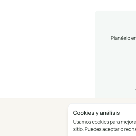
Planéalo en
Cookies y análisis
Usamos cookies para mejorar 
Privacidad
Términos
Blog
Comentarios
sitio. Puedes aceptar o rech
Registro de cambios
Configuración de cookies