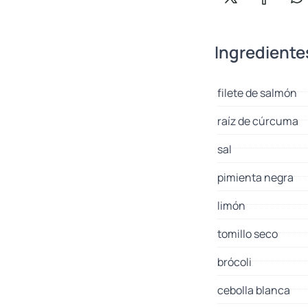
Compartir en X
Comparti
Co
Ingrediente
filete de salmón
raíz de cúrcuma
sal
pimienta negra
limón
tomillo seco
brócoli
cebolla blanca