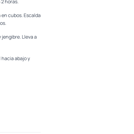
 2 horas.
la en cubos. Escalda
tos.
y jengibre. Lleva a
 hacia abajo y