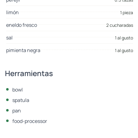
limón
1 pieza
eneldo fresco
2 cucharadas
sal
1 al gusto
pimienta negra
1 al gusto
Herramientas
bowl
spatula
pan
food-processor