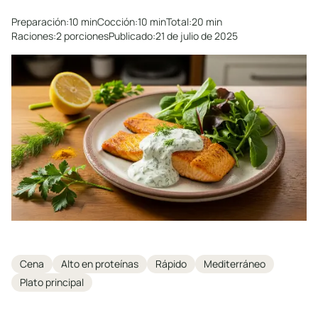
Preparación:
10 min
Cocción:
10 min
Total:
20 min
Raciones:
2 porciones
Publicado:
21 de julio de 2025
Tags
Cena
Alto en proteínas
Rápido
Mediterráneo
Plato principal