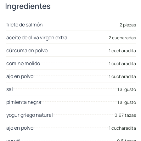
Ingredientes
filete de salmón
2 piezas
aceite de oliva virgen extra
2 cucharadas
cúrcuma en polvo
1 cucharadita
comino molido
1 cucharadita
ajo en polvo
1 cucharadita
sal
1 al gusto
pimienta negra
1 al gusto
yogur griego natural
0.67 tazas
ajo en polvo
1 cucharadita
perejil
0.5 tazas