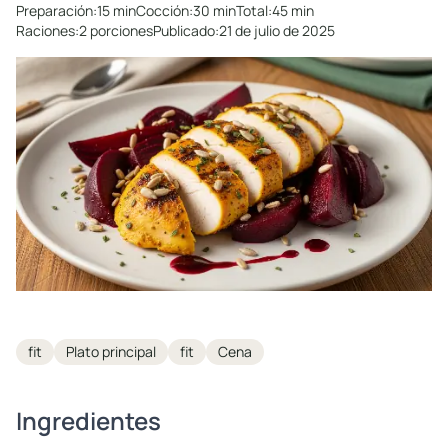
Preparación:
15 min
Cocción:
30 min
Total:
45 min
Raciones:
2 porciones
Publicado:
21 de julio de 2025
Tags
fit
Plato principal
fit
Cena
Ingredientes