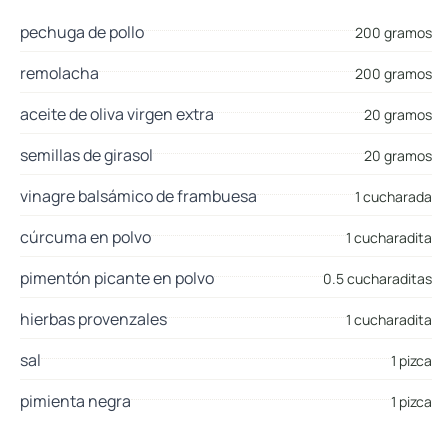
pechuga de pollo
200 gramos
remolacha
200 gramos
aceite de oliva virgen extra
20 gramos
semillas de girasol
20 gramos
vinagre balsámico de frambuesa
1 cucharada
cúrcuma en polvo
1 cucharadita
pimentón picante en polvo
0.5 cucharaditas
hierbas provenzales
1 cucharadita
sal
1 pizca
pimienta negra
1 pizca