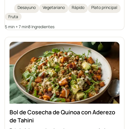
desayuno o cena rápido, saludable y ligero. Cada
Desayuno
Vegetariano
Rápido
Plato principal
uno puede enriquecer las gachas con sus frutas
Fruta
favoritas o sustitutos para crear su propia versión de
este clásico desayuno.
5 min + 7 min
8 Ingredientes
Bol de Cosecha de Quinoa con Aderezo
de Tahini