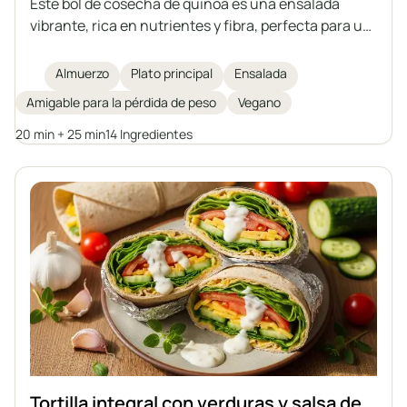
Este bol de cosecha de quinoa es una ensalada
vibrante, rica en nutrientes y fibra, perfecta para un
almuerzo saludable. Con quinoa, batatas asadas,
garbanzos, rúcula fresca, aguacate y brotes de
Almuerzo
Plato principal
Ensalada
calabaza, se corona con un aderezo casero de tahini
Amigable para la pérdida de peso
Vegano
para aportar más sabor y cremosidad. Ideal para la
pérdida de peso o para quienes buscan una comida
20 min + 25 min
14 Ingredientes
vegetal saciante.
Tortilla integral con verduras y salsa de