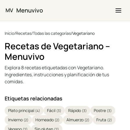
Saltar al contenido principal
Menuvivo
MV
Inicio
/
Recetas
/
Todas las categorías
/
Vegetariano
Recetas de Vegetariano –
Menuvivo
Explora 8 recetas etiquetadas con Vegetariano.
Ingredientes, instrucciones y planificación de tus
comidas.
Etiquetas relacionadas
Plato principal
Fácil
Rápido
Postre
(4)
(3)
(3)
(3)
Invierno
Horneado
Almuerzo
Fruta
(2)
(2)
(2)
(2)
Vegano
Sin gluten
(2)
(2)