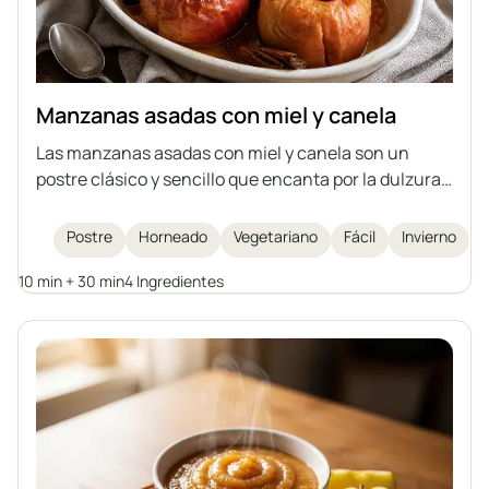
Manzanas asadas con miel y canela
Las manzanas asadas con miel y canela son un
postre clásico y sencillo que encanta por la dulzura
natural de la fruta, el aroma de las especias y su
interior jugoso y delicado. Esta receta es rápida de
Postre
Horneado
Vegetariano
Fácil
Invierno
preparar, perfecta para las noches de invierno o
10 min + 30 min
4 Ingredientes
como un postre ligero para compartir con amigos.
Las manzanas asadas no solo son deliciosas, sino
también saludables, fáciles de digerir y lucen
espectaculares servidas enteras.