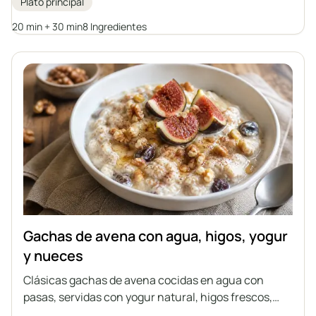
Plato principal
proteínas. Es un plato fácil y rápido de preparar, ideal
como alternativa saludable a las hamburguesas
20 min + 30 min
8 Ingredientes
tradicionales.
Gachas de avena con agua, higos, yogur
y nueces
Clásicas gachas de avena cocidas en agua con
pasas, servidas con yogur natural, higos frescos,
nueces, miel y canela. Es una idea perfecta para un