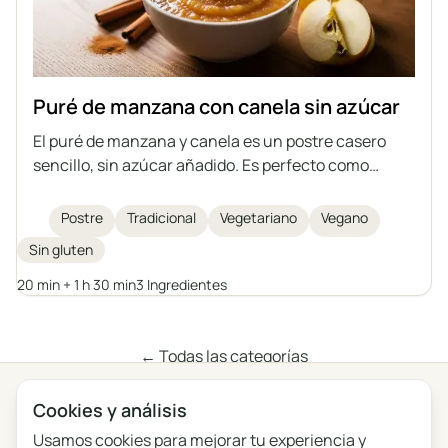
Puré de manzana con canela sin azúcar
El puré de manzana y canela es un postre casero
sencillo, sin azúcar añadido. Es perfecto como
tentempié o acompañamiento para diversos platos.
Puede prepararse con antelación y conservarse
Postre
Tradicional
Vegetariano
Vegano
durante más tiempo.
Sin gluten
20 min + 1 h 30 min
3 Ingredientes
← Todas las categorías
Cookies y análisis
Privacidad
Términos
Blog
Comentarios
Usamos cookies para mejorar tu experiencia y