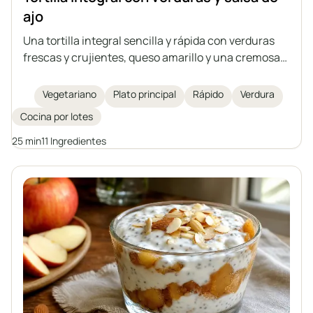
ajo
Una tortilla integral sencilla y rápida con verduras
frescas y crujientes, queso amarillo y una cremosa
salsa de ajo casera a base de yogur natural y
mayonesa. Ideal como tentempié nutritivo, almuerzo
Vegetariano
Plato principal
Rápido
Verdura
o cena ligera. Un plato fácil de preparar y lleno de
Cocina por lotes
sabor.
25 min
11 Ingredientes