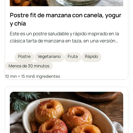
Postre fit de manzana con canela, yogur
y chía
Este es un postre saludable y rápido inspirado en la
clásica tarta de manzana en taza, en una versión
ligera y sin azúcar. Consiste en manzanas salteadas
con canela, una suave crema de yogur con semillas
Postre
Vegetariano
Fruta
Rápido
de chía y almendras crujientes por encima. Ideal
Menos de 30 minutos
para quienes cuidan su dieta y disfrutan de dulces
caseros.
10 min + 15 min
6 Ingredientes