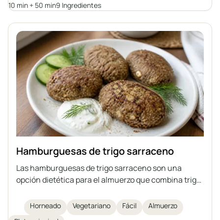
10 min + 50 min
9 Ingredientes
Hamburguesas de trigo sarraceno
Las hamburguesas de trigo sarraceno son una
opción dietética para el almuerzo que combina trigo
sarraceno con requesón bajo en grasa, huevo,
linaza molida y salvado. Se hornean en lugar de
Horneado
Vegetariano
Fácil
Almuerzo
freírse, lo que las hace más ligeras y ricas en fibra y