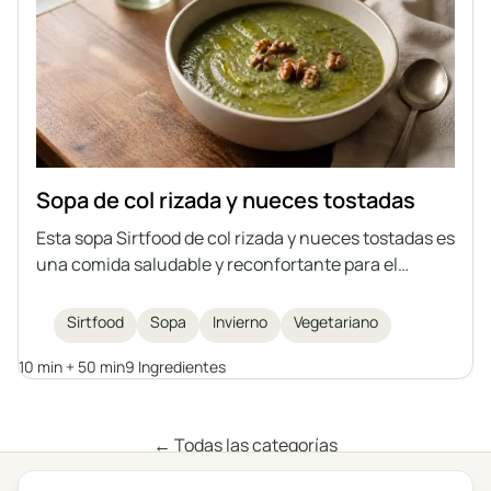
Sopa de col rizada y nueces tostadas
Esta sopa Sirtfood de col rizada y nueces tostadas es
una comida saludable y reconfortante para el
invierno. Llena de nutritiva col rizada, alubias y
coronada con crujientes nueces, es tanto
Sirtfood
Sopa
Invierno
Vegetariano
reconfortante como deliciosa.
10 min + 50 min
9 Ingredientes
← Todas las categorías