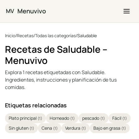
Saltar al contenido principal
Menuvivo
MV
Inicio
/
Recetas
/
Todas las categorías
/
Saludable
Recetas de Saludable –
Menuvivo
Explora 1 recetas etiquetadas con Saludable.
Ingredientes, instrucciones y planificación de tus
comidas.
Etiquetas relacionadas
Plato principal
Horneado
pescado
Fácil
(1)
(1)
(1)
(1)
Sin gluten
Cena
Verdura
Bajo en grasa
(1)
(1)
(1)
(1)