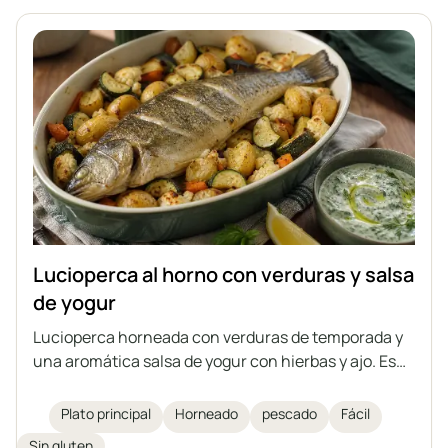
Lucioperca al horno con verduras y salsa
de yogur
Lucioperca horneada con verduras de temporada y
una aromática salsa de yogur con hierbas y ajo. Es
un plato ligero, saludable y saciante, que también se
puede preparar con otro pescado de tamaño
Plato principal
Horneado
pescado
Fácil
mediano, tanto de agua dulce como de mar.
Sin gluten