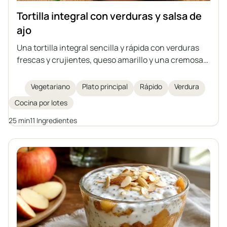
Tortilla integral con verduras y salsa de
ajo
Una tortilla integral sencilla y rápida con verduras
frescas y crujientes, queso amarillo y una cremosa
salsa de ajo casera a base de yogur natural y
mayonesa. Ideal como tentempié nutritivo, almuerzo
Vegetariano
Plato principal
Rápido
Verdura
o cena ligera. Un plato fácil de preparar y lleno de
Cocina por lotes
sabor.
25 min
11 Ingredientes