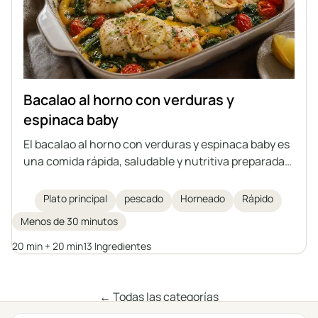
Bacalao al horno con verduras y
espinaca baby
El bacalao al horno con verduras y espinaca baby es
una comida rápida, saludable y nutritiva preparada
en una sola fuente. Los delicados filetes de bacalao
se hornean sobre verduras con aromáticas
Plato principal
pescado
Horneado
Rápido
especias, aceite de oliva y mantequilla clarificada.
Menos de 30 minutos
Una excelente idea para un plato principal para toda
la familia.
20 min + 20 min
13 Ingredientes
← Todas las categorías