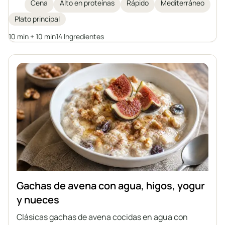
cubiertos con una vibrante salsa de yogur con
Cena
Alto en proteínas
Rápido
Mediterráneo
hierbas. Es un plato rico en proteínas y ácidos grasos
Plato principal
omega-3, sencillo de preparar en solo 20 minutos, y
se disfruta mejor acompañado de verduras y
10 min + 10 min
14 Ingredientes
cereales para una comida completa y saludable.
Gachas de avena con agua, higos, yogur
y nueces
Clásicas gachas de avena cocidas en agua con