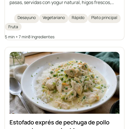
pasas, servidas con yogur natural, higos frescos,
nueces, miel y canela. Es una idea perfecta para un
desayuno o cena rápido, saludable y ligero. Cada
Desayuno
Vegetariano
Rápido
Plato principal
uno puede enriquecer las gachas con sus frutas
Fruta
favoritas o sustitutos para crear su propia versión de
este clásico desayuno.
5 min + 7 min
8 Ingredientes
Estofado exprés de pechuga de pollo