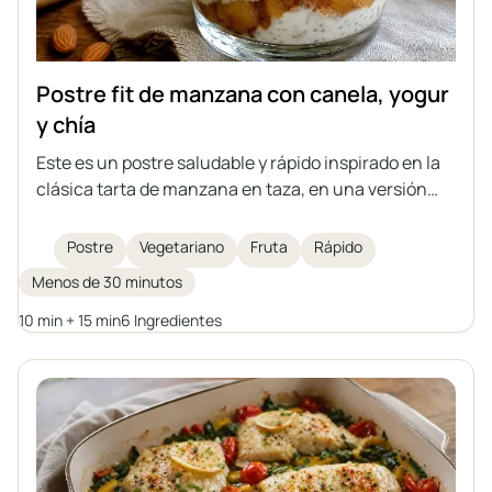
Postre fit de manzana con canela, yogur
y chía
Este es un postre saludable y rápido inspirado en la
clásica tarta de manzana en taza, en una versión
ligera y sin azúcar. Consiste en manzanas salteadas
con canela, una suave crema de yogur con semillas
Postre
Vegetariano
Fruta
Rápido
de chía y almendras crujientes por encima. Ideal
Menos de 30 minutos
para quienes cuidan su dieta y disfrutan de dulces
caseros.
10 min + 15 min
6 Ingredientes