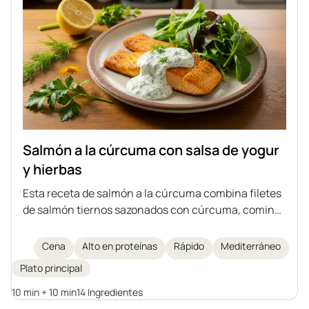
Salmón a la cúrcuma con salsa de yogur
y hierbas
Esta receta de salmón a la cúrcuma combina filetes
de salmón tiernos sazonados con cúrcuma, comino
y ajo en polvo, cocinados rápidamente en sartén y
cubiertos con una vibrante salsa de yogur con
Cena
Alto en proteínas
Rápido
Mediterráneo
hierbas. Es un plato rico en proteínas y ácidos grasos
Plato principal
omega-3, sencillo de preparar en solo 20 minutos, y
se disfruta mejor acompañado de verduras y
10 min + 10 min
14 Ingredientes
cereales para una comida completa y saludable.