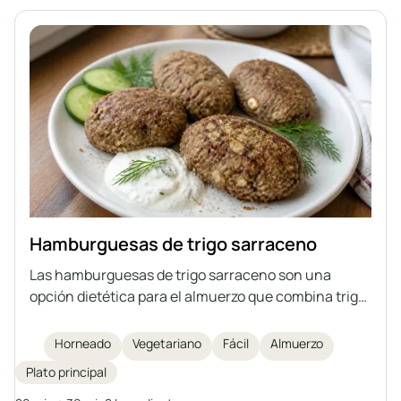
Hamburguesas de trigo sarraceno
Las hamburguesas de trigo sarraceno son una
opción dietética para el almuerzo que combina trigo
sarraceno con requesón bajo en grasa, huevo,
linaza molida y salvado. Se hornean en lugar de
Horneado
Vegetariano
Fácil
Almuerzo
freírse, lo que las hace más ligeras y ricas en fibra y
Plato principal
proteínas. Es un plato fácil y rápido de preparar, ideal