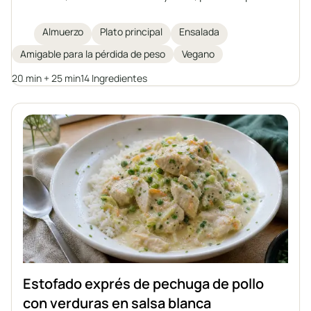
almuerzo saludable. Con quinoa, batatas asadas,
garbanzos, rúcula fresca, aguacate y brotes de
Almuerzo
Plato principal
Ensalada
calabaza, se corona con un aderezo casero de tahini
Amigable para la pérdida de peso
Vegano
para aportar más sabor y cremosidad. Ideal para la
pérdida de peso o para quienes buscan una comida
20 min + 25 min
14 Ingredientes
vegetal saciante.
Estofado exprés de pechuga de pollo
con verduras en salsa blanca