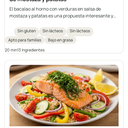
El bacalao al horno con verduras en salsa de
mostaza y patatas es una propuesta interesante y
completa para una comida con el pescado como
protagonista. El bacalao jugoso se hornea con
Sin gluten
Sin lácteos
Sin lácteos
verduras salteadas en una aromática salsa de
Apto para familias
Bajo en grasa
mostaza, y todo se sirve acompañado de patatas
asadas. Una opción ideal para quienes cuidan su
20 min
13 Ingredientes
dieta y buscan variedad en el menú diario.