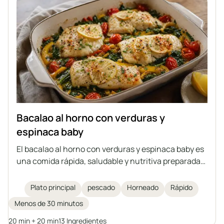
Bacalao al horno con verduras y
espinaca baby
El bacalao al horno con verduras y espinaca baby es
una comida rápida, saludable y nutritiva preparada
en una sola fuente. Los delicados filetes de bacalao
se hornean sobre verduras con aromáticas
Plato principal
pescado
Horneado
Rápido
especias, aceite de oliva y mantequilla clarificada.
Menos de 30 minutos
Una excelente idea para un plato principal para toda
la familia.
20 min + 20 min
13 Ingredientes