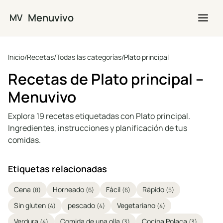
Saltar al contenido principal
Menuvivo
MV
Inicio
/
Recetas
/
Todas las categorías
/
Plato principal
Recetas de Plato principal –
Menuvivo
Explora 19 recetas etiquetadas con Plato principal.
Ingredientes, instrucciones y planificación de tus
comidas.
Etiquetas relacionadas
Cena
Horneado
Fácil
Rápido
(8)
(6)
(6)
(5)
Sin gluten
pescado
Vegetariano
(4)
(4)
(4)
Verdura
Comida de una olla
Cocina Polaca
(4)
(3)
(3)