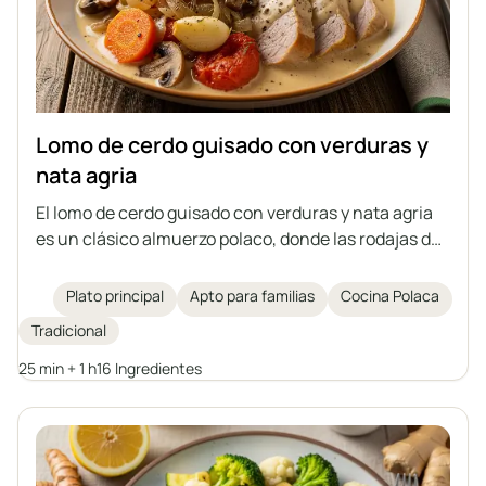
Lomo de cerdo guisado con verduras y
nata agria
El lomo de cerdo guisado con verduras y nata agria
es un clásico almuerzo polaco, donde las rodajas de
lomo se cocinan a fuego lento junto con zanahoria,
champiñones, cebolla, ajo y tomates en una salsa
Plato principal
Apto para familias
Cocina Polaca
aromática. El plato se espesa con nata agria
Tradicional
mezclada con harina y almidón, sin necesidad de
añadir caldo preparado. El lomo queda jugoso y las
25 min + 1 h
16 Ingredientes
verduras aportan un sabor rico al conjunto. Es ideal
para acompañar con patatas, trigo sarraceno o una
baguette fresca.