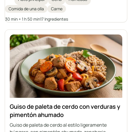
aromática y ligeramente ácida salsa de tomate. Ideal
Comida de una olla
Carne
para una comida familiar o una fiesta, servido con
ñoquis, bolas de patata, trigo sarraceno o patatas.
30 min + 1 h 50 min
17 Ingredientes
Guiso de paleta de cerdo con verduras y
pimentón ahumado
Guiso de paleta de cerdo al estilo ligeramente
húngaro, con pimentón ahumado, zanahoria,