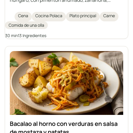
pimiento y champiñones. Un plato lleno de aromas,
ideal para una comida rápida y contundente. Sabe
Cena
Cocina Polaca
Plato principal
Carne
delicioso acompañado de trigo sarraceno, patatas o
Comida de una olla
ñoquis.
30 min
13 Ingredientes
Bacalao al horno con verduras en salsa
de mostaza y patatas