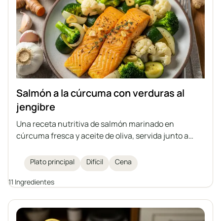
Salmón a la cúrcuma con verduras al
jengibre
Una receta nutritiva de salmón marinado en
cúrcuma fresca y aceite de oliva, servida junto a
verduras salteadas con jengibre. Este plato refuerza
el sistema inmunológico, convirtiéndose en una
Plato principal
Difícil
Cena
opción de cena sabrosa y saludable.
11 Ingredientes