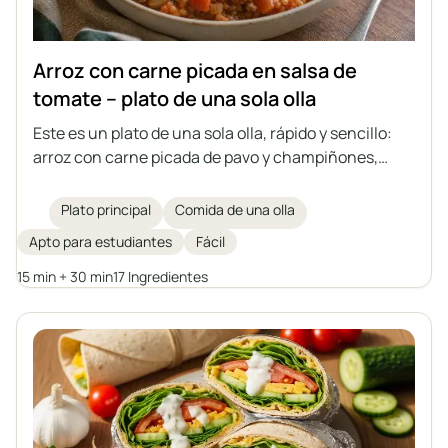
Arroz con carne picada en salsa de
tomate – plato de una sola olla
Este es un plato de una sola olla, rápido y sencillo:
arroz con carne picada de pavo y champiñones,
guisado en una aromática salsa de tomate. Ideal
para la comida o como relleno para tortillas, crepes o
Plato principal
Comida de una olla
piadina. Al día siguiente, cuando espesa, sabe aún
Apto para estudiantes
Fácil
mejor.
15 min + 30 min
17 Ingredientes