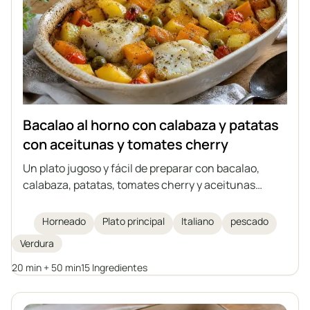
Bacalao al horno con calabaza y patatas
con aceitunas y tomates cherry
Un plato jugoso y fácil de preparar con bacalao,
calabaza, patatas, tomates cherry y aceitunas
verdes, todo horneado junto en una sola fuente. Un
plato ideal para los días de otoño e invierno,
Horneado
Plato principal
Italiano
pescado
inspirado en la cocina italiana. Una cazuela que no
Verdura
requiere guarniciones adicionales, llena de verduras
y hierbas aromáticas.
20 min + 50 min
15 Ingredientes