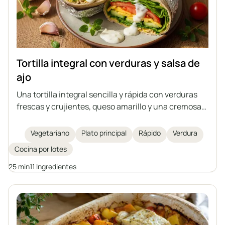
Tortilla integral con verduras y salsa de
ajo
Una tortilla integral sencilla y rápida con verduras
frescas y crujientes, queso amarillo y una cremosa
salsa de ajo casera a base de yogur natural y
mayonesa. Ideal como tentempié nutritivo, almuerzo
Vegetariano
Plato principal
Rápido
Verdura
o cena ligera. Un plato fácil de preparar y lleno de
Cocina por lotes
sabor.
25 min
11 Ingredientes