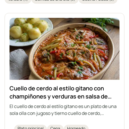
Cuello de cerdo al estilo gitano con
champiñones y verduras en salsa de
tomate
El cuello de cerdo al estilo gitano es un plato de una
sola olla con jugoso y tierno cuello de cerdo,
champiñones, cebolla, pepinillo encurtido y
pimiento en conserva, todo guisado en una
Plato principal
Cena
Horneado