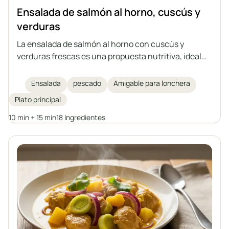
Ensalada de salmón al horno, cuscús y
verduras
La ensalada de salmón al horno con cuscús y
verduras frescas es una propuesta nutritiva, ideal
para un almuerzo ligero o como plato para llevar al
trabajo. La combinación de salmón jugoso con un
Ensalada
pescado
Amigable para lonchera
adobo aromático, verduras y un aderezo de limón y
Plato principal
aceite de oliva crea un plato lleno de sabor y valor
nutricional.
10 min + 15 min
18 Ingredientes