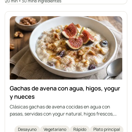
como alternativa saludable a las hamburguesas
20 min + 30 min
8 Ingredientes
tradicionales.
Gachas de avena con agua, higos, yogur
y nueces
Clásicas gachas de avena cocidas en agua con
pasas, servidas con yogur natural, higos frescos,
nueces, miel y canela. Es una idea perfecta para un
desayuno o cena rápido, saludable y ligero. Cada
Desayuno
Vegetariano
Rápido
Plato principal