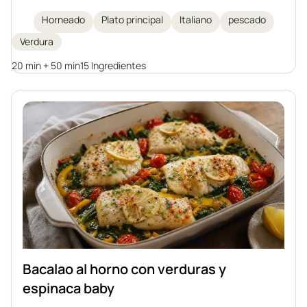
plato ideal para los días de otoño e invierno,
Horneado
Plato principal
Italiano
pescado
inspirado en la cocina italiana. Una cazuela que no
Verdura
requiere guarniciones adicionales, llena de verduras
y hierbas aromáticas.
20 min + 50 min
15 Ingredientes
Bacalao al horno con verduras y
espinaca baby