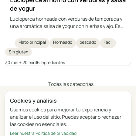
de yogur
Lucioperca horneada con verduras de temporada y
una aromática salsa de yogur con hierbas y ajo. Es
un plato ligero, saludable y saciante, que también se
puede preparar con otro pescado de tamaño
Plato principal
Horneado
pescado
Fácil
mediano, tanto de agua dulce como de mar.
Sin gluten
30 min + 20 min
16 Ingredientes
← Todas las categorías
Cookies y análisis
Privacidad
Términos
Blog
Comentarios
Usamos cookies para mejorar tu experiencia y
Registro de cambios
Configuración de cookies
analizar el uso del sitio. Puedes aceptar o rechazar
las cookies no esenciales.
English
Polski
Português
Français
Leer nuestra Política de privacidad