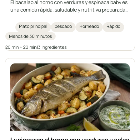
El bacalao al horno con verduras y espinaca baby es
una comida rápida, saludable y nutritiva preparada
en una sola fuente. Los delicados filetes de bacalao
se hornean sobre verduras con aromáticas
Plato principal
pescado
Horneado
Rápido
especias, aceite de oliva y mantequilla clarificada.
Menos de 30 minutos
Una excelente idea para un plato principal para toda
la familia.
20 min + 20 min
13 Ingredientes
Lucioperca al horno con verduras y salsa