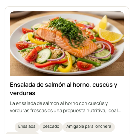
Ensalada de salmón al horno, cuscús y
verduras
La ensalada de salmón al horno con cuscús y
verduras frescas es una propuesta nutritiva, ideal
para un almuerzo ligero o como plato para llevar al
trabajo. La combinación de salmón jugoso con un
Ensalada
pescado
Amigable para lonchera
adobo aromático, verduras y un aderezo de limón y