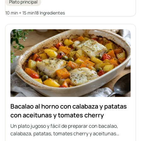
Plato principal
aceite de oliva crea un plato lleno de sabor y valor
nutricional.
10 min + 15 min
18 Ingredientes
Bacalao al horno con calabaza y patatas
con aceitunas y tomates cherry
Un plato jugoso y fácil de preparar con bacalao,
calabaza, patatas, tomates cherry y aceitunas
verdes, todo horneado junto en una sola fuente. Un