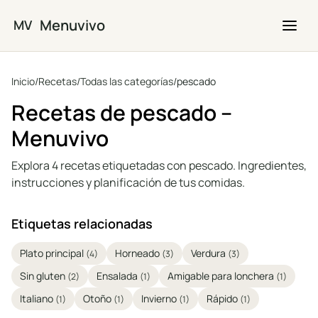
Saltar al contenido principal
Menuvivo
MV
Inicio
/
Recetas
/
Todas las categorías
/
pescado
Recetas de pescado –
Menuvivo
Explora 4 recetas etiquetadas con pescado. Ingredientes,
instrucciones y planificación de tus comidas.
Etiquetas relacionadas
Plato principal
Horneado
Verdura
(4)
(3)
(3)
Sin gluten
Ensalada
Amigable para lonchera
(2)
(1)
(1)
Italiano
Otoño
Invierno
Rápido
(1)
(1)
(1)
(1)