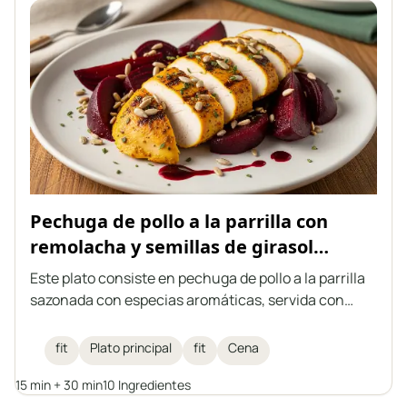
Pechuga de pollo a la parrilla con
remolacha y semillas de girasol
tostadas
Este plato consiste en pechuga de pollo a la parrilla
sazonada con especias aromáticas, servida con
remolacha y semillas de girasol tostadas, y rociada
con vinagre balsámico de frambuesa. Una comida
fit
Plato principal
fit
Cena
fitness ideal que combina un alto contenido de
15 min + 30 min
10 Ingredientes
proteínas con la ligereza de las verduras y el