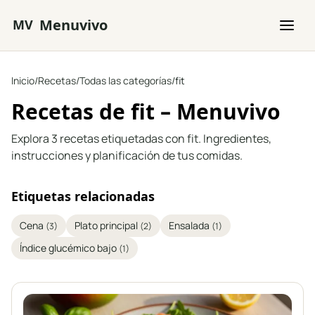
Saltar al contenido principal
Menuvivo
MV
Inicio
/
Recetas
/
Todas las categorías
/
fit
Recetas de fit – Menuvivo
Explora 3 recetas etiquetadas con fit. Ingredientes,
instrucciones y planificación de tus comidas.
Etiquetas relacionadas
Cena
Plato principal
Ensalada
(3)
(2)
(1)
Índice glucémico bajo
(1)