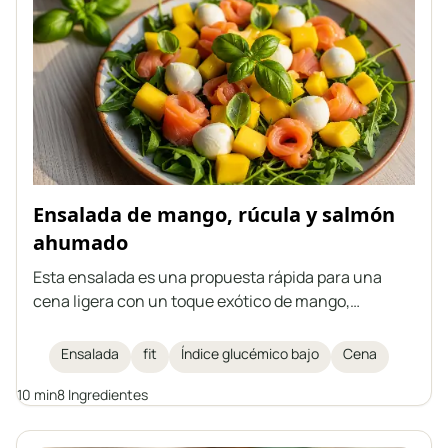
Ensalada de mango, rúcula y salmón
ahumado
Esta ensalada es una propuesta rápida para una
cena ligera con un toque exótico de mango,
aromática rúcula, cremosa mozzarella y salmón
ahumado. Todo se complementa con albahaca
Ensalada
fit
Índice glucémico bajo
Cena
fresca y un aderezo de limón. Ideal para quienes
10 min
8 Ingredientes
cuidan su salud y figura.