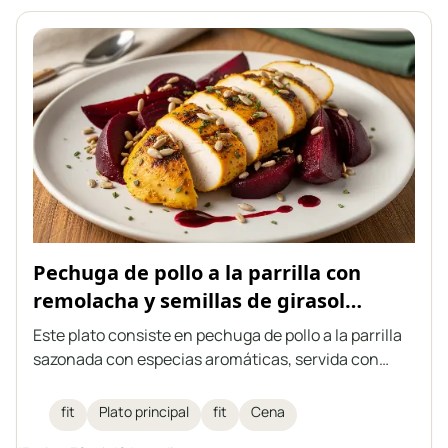
crujiente de las semillas.
Pechuga de pollo a la parrilla con
remolacha y semillas de girasol
tostadas
Este plato consiste en pechuga de pollo a la parrilla
sazonada con especias aromáticas, servida con
remolacha y semillas de girasol tostadas, y rociada
con vinagre balsámico de frambuesa. Una comida
fit
Plato principal
fit
Cena
fitness ideal que combina un alto contenido de