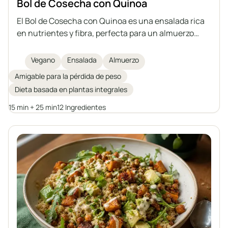
Bol de Cosecha con Quinoa
El Bol de Cosecha con Quinoa es una ensalada rica
en nutrientes y fibra, perfecta para un almuerzo
saludable. Este bol vegano combina quinoa cocida,
batatas asadas, garbanzos crujientes, aguacate
Vegano
Ensalada
Almuerzo
cremoso, semillas de calabaza germinadas, hojas
Amigable para la pérdida de peso
verdes y un aderezo casero de tahini con un toque
Dieta basada en plantas integrales
ácido. Los ingredientes aportan antioxidantes,
proteínas y grasas saludables para una energía
15 min + 25 min
12 Ingredientes
sostenida, lo que lo hace ideal para quienes buscan
una comida completa y ligera.