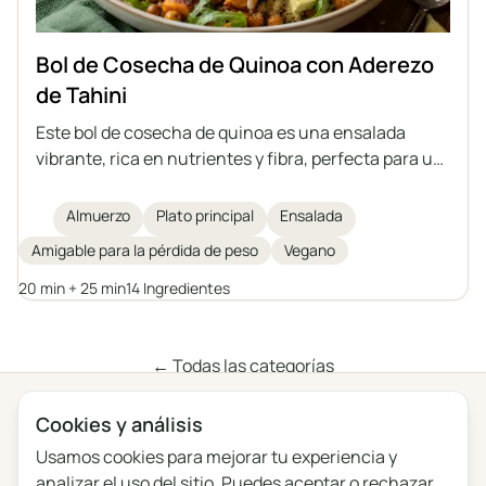
Bol de Cosecha de Quinoa con Aderezo
de Tahini
Este bol de cosecha de quinoa es una ensalada
vibrante, rica en nutrientes y fibra, perfecta para un
almuerzo saludable. Con quinoa, batatas asadas,
garbanzos, rúcula fresca, aguacate y brotes de
Almuerzo
Plato principal
Ensalada
calabaza, se corona con un aderezo casero de tahini
Amigable para la pérdida de peso
Vegano
para aportar más sabor y cremosidad. Ideal para la
pérdida de peso o para quienes buscan una comida
20 min + 25 min
14 Ingredientes
vegetal saciante.
← Todas las categorías
Cookies y análisis
Privacidad
Términos
Blog
Comentarios
Usamos cookies para mejorar tu experiencia y
Registro de cambios
Configuración de cookies
analizar el uso del sitio. Puedes aceptar o rechazar