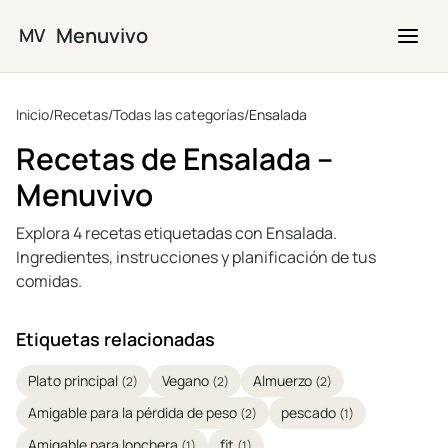
Saltar al contenido principal
Menuvivo
MV
Inicio
/
Recetas
/
Todas las categorías
/
Ensalada
Recetas de Ensalada –
Menuvivo
Explora 4 recetas etiquetadas con Ensalada.
Ingredientes, instrucciones y planificación de tus
comidas.
Etiquetas relacionadas
Plato principal
Vegano
Almuerzo
(2)
(2)
(2)
Amigable para la pérdida de peso
pescado
(2)
(1)
Amigable para lonchera
fit
(1)
(1)