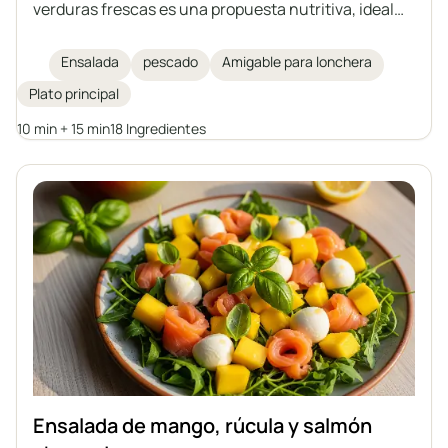
verduras frescas es una propuesta nutritiva, ideal
para un almuerzo ligero o como plato para llevar al
trabajo. La combinación de salmón jugoso con un
Ensalada
pescado
Amigable para lonchera
adobo aromático, verduras y un aderezo de limón y
Plato principal
aceite de oliva crea un plato lleno de sabor y valor
nutricional.
10 min + 15 min
18 Ingredientes
Ensalada de mango, rúcula y salmón