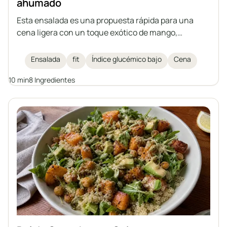
ahumado
Esta ensalada es una propuesta rápida para una
cena ligera con un toque exótico de mango,
aromática rúcula, cremosa mozzarella y salmón
ahumado. Todo se complementa con albahaca
Ensalada
fit
Índice glucémico bajo
Cena
fresca y un aderezo de limón. Ideal para quienes
10 min
8 Ingredientes
cuidan su salud y figura.