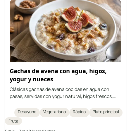
Gachas de avena con agua, higos,
yogur y nueces
Clásicas gachas de avena cocidas en agua con
pasas, servidas con yogur natural, higos frescos,
nueces, miel y canela. Es una idea perfecta para un
desayuno o cena rápido, saludable y ligero. Cada
Desayuno
Vegetariano
Rápido
Plato principal
uno puede enriquecer las gachas con sus frutas
Fruta
favoritas o sustitutos para crear su propia versión de