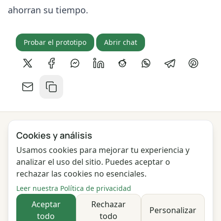
ahorran su tiempo.
Probar el prototipo
Abrir chat
Compartir en X
Compartir en Facebook
Compartir en Messenger
Compartir en LinkedIn
Compartir en Reddit
Compartir en What
Compartir en
Compart
Compartir por correo
Copiar enlace
Cookies y análisis
Privacidad
Términos
Blog
Comentarios
Usamos cookies para mejorar tu experiencia y
Registro de cambios
Configuración de cookies
analizar el uso del sitio. Puedes aceptar o
rechazar las cookies no esenciales.
English
Polski
Português
Français
Leer nuestra Política de privacidad
Deutsch
Italiano
Español
Русский
Aceptar
Rechazar
Personalizar
todo
todo
Українська
Čeština