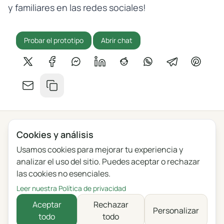
y familiares en las redes sociales!
Probar el prototipo
Abrir chat
Compartir en X
Compartir en Facebook
Compartir en Messenger
Compartir en LinkedIn
Compartir en Reddit
Compartir en Whats
Compartir en 
Compart
Compartir por correo
Copiar enlace
Cookies y análisis
Privacidad
Términos
Blog
Comentarios
Usamos cookies para mejorar tu experiencia y
Registro de cambios
Configuración de cookies
analizar el uso del sitio. Puedes aceptar o rechazar
las cookies no esenciales.
English
Polski
Português
Français
Leer nuestra Política de privacidad
Deutsch
Italiano
Español
Русский
Aceptar
Rechazar
Personalizar
todo
todo
Українська
Čeština
Probar la app