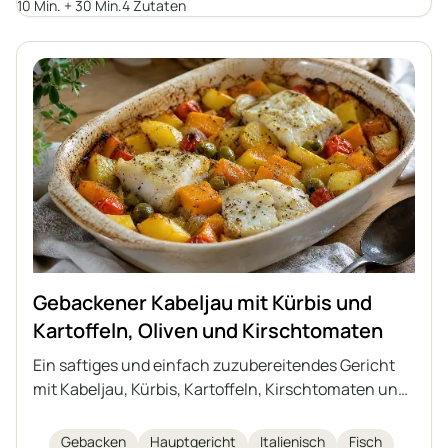
leichter Nachtisch bei einem Treffen mit Freunden.
10 Min. + 30 Min.
4 Zutaten
Gebackene Äpfel sind nicht nur lecker, sondern
auch gesund, leicht verdaulich und sehen im
Ganzen serviert besonders ansprechend aus.
Gebackener Kabeljau mit Kürbis und
Kartoffeln, Oliven und Kirschtomaten
Ein saftiges und einfach zuzubereitendes Gericht
mit Kabeljau, Kürbis, Kartoffeln, Kirschtomaten und
grünen Oliven – alles zusammen in einer Form
gebacken. Das ideale Gericht für Herbst- und
Gebacken
Hauptgericht
Italienisch
Fisch