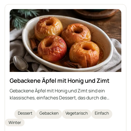
Gebackene Äpfel mit Honig und Zimt
Gebackene Äpfel mit Honig und Zimt sind ein
klassisches, einfaches Dessert, das durch die
natürliche Süße der Früchte, das Aroma der
Gewürze und das zarte, saftige Innere begeistert.
Dessert
Gebacken
Vegetarisch
Einfach
Dieses Rezept ist schnell zubereitet und eignet sich
Winter
hervorragend für winterliche Abende oder als