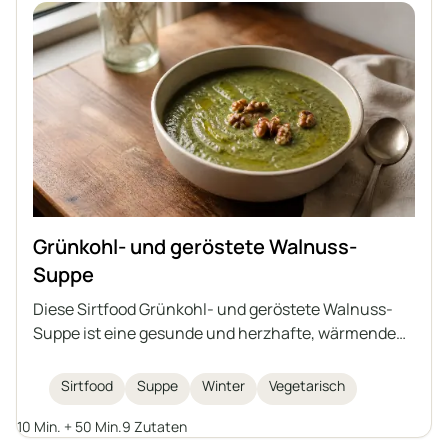
Grünkohl- und geröstete Walnuss-
Suppe
Diese Sirtfood Grünkohl- und geröstete Walnuss-
Suppe ist eine gesunde und herzhafte, wärmende
Wintermahlzeit. Vollgepackt mit nahrhaftem
Grünkohl, Bohnen und garniert mit knusprigen
Sirtfood
Suppe
Winter
Vegetarisch
Walnüssen ist sie sowohl wohltuend als auch
10 Min. + 50 Min.
9 Zutaten
köstlich.