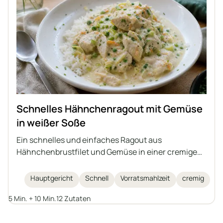
Schnelles Hähnchenragout mit Gemüse
in weißer Soße
Ein schnelles und einfaches Ragout aus
Hähnchenbrustfilet und Gemüse in einer cremigen
Soße auf Basis von Sahne und griechischem
Joghurt. Eine ideale Idee für ein schnelles
Hauptgericht
Schnell
Vorratsmahlzeit
cremig
Mittagessen, serviert mit Reis, Nudeln oder
5 Min. + 10 Min.
12 Zutaten
Kartoffeln.