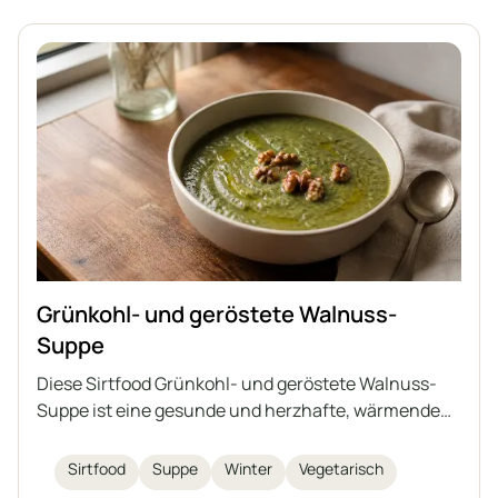
Grünkohl- und geröstete Walnuss-
Suppe
Diese Sirtfood Grünkohl- und geröstete Walnuss-
Suppe ist eine gesunde und herzhafte, wärmende
Wintermahlzeit. Vollgepackt mit nahrhaftem
Grünkohl, Bohnen und garniert mit knusprigen
Sirtfood
Suppe
Winter
Vegetarisch
Walnüssen ist sie sowohl wohltuend als auch