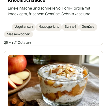
Eine einfache und schnelle Vollkorn-Tortilla mit
knackigem, frischem Gemüse, Schnittkäse und
einer hausgemachten, cremigen Knoblauchsauce
auf Basis von Naturjoghurt und Mayonnaise. Ideal
Vegetarisch
Hauptgericht
Schnell
Gemüse
als nahrhafter Snack, Mittagessen oder leichtes
Massenkochen
Abendessen. Ein Gericht, das einfach zuzubereiten
ist und reich an Geschmack.
25 Min.
11 Zutaten