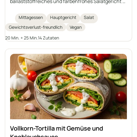
ballaststoffreiches und farbenfrohes Salatgericht –
perfekt für ein gesundes Mittagessen. Mit Quinoa,
gerösteten Süßkartoffeln, Kichererbsen, frischer
Mittagessen
Hauptgericht
Salat
Rucola, Avocado und gekeimten Kürbiskernen wird
Gewichtsverlust-freundlich
Vegan
sie mit einem hausgemachten Tahini-Dressing für
zusätzlichen Geschmack und Cremigkeit
20 Min. + 25 Min.
14 Zutaten
abgerundet. Ideal zum Abnehmen oder für alle, die
eine sättigende, pflanzliche Mahlzeit suchen.
Vollkorn-Tortilla mit Gemüse und
Knoblauchsauce