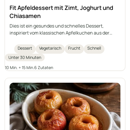
Fit Apfeldessert mit Zimt, Joghurt und
Chiasamen
Dies ist ein gesundes und schnelles Dessert,
inspiriert vom klassischen Apfelkuchen aus der
Tasse, in einer leichten und zuckerfreien Variante.
Es besteht aus gedünsteten Äpfeln mit Zimt, einer
Dessert
Vegetarisch
Frucht
Schnell
zarten Joghurtcreme mit Chiasamen und
Unter 30 Minuten
knusprigen Mandeln als Topping. Ideal für alle, die
auf ihre Ernährung achten und hausgemachte
10 Min. + 15 Min.
6 Zutaten
Süßspeisen lieben.