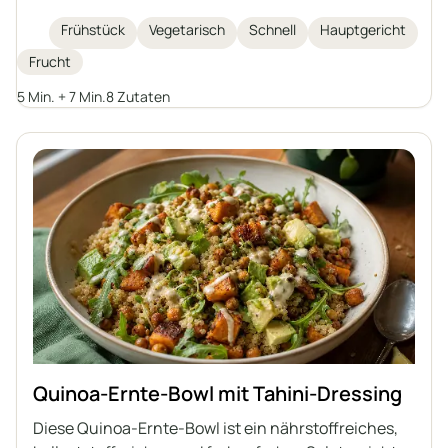
frischen Feigen, Walnüssen, Honig und Zimt. Eine
ideale Idee für ein schnelles, gesundes und leichtes
Frühstück
Vegetarisch
Schnell
Hauptgericht
Frühstück oder Abendessen. Jeder kann den
Frucht
Haferbrei mit seinen Lieblingsfrüchten oder
Alternativen bereichern, um seine eigene Version
5 Min. + 7 Min.
8 Zutaten
dieses Frühstücksklassikers zu kreieren.
Quinoa-Ernte-Bowl mit Tahini-Dressing
Diese Quinoa-Ernte-Bowl ist ein nährstoffreiches,