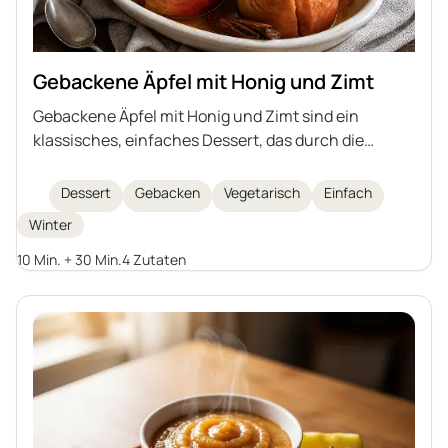
Gebackene Äpfel mit Honig und Zimt
Gebackene Äpfel mit Honig und Zimt sind ein
klassisches, einfaches Dessert, das durch die
natürliche Süße der Früchte, das Aroma der
Gewürze und das zarte, saftige Innere begeistert.
Dessert
Gebacken
Vegetarisch
Einfach
Dieses Rezept ist schnell zubereitet und eignet sich
Winter
hervorragend für winterliche Abende oder als
leichter Nachtisch bei einem Treffen mit Freunden.
10 Min. + 30 Min.
4 Zutaten
Gebackene Äpfel sind nicht nur lecker, sondern
auch gesund, leicht verdaulich und sehen im
Ganzen serviert besonders ansprechend aus.