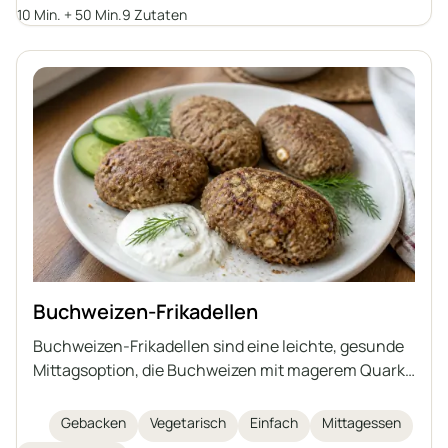
10 Min. + 50 Min.
9 Zutaten
köstlich.
Buchweizen-Frikadellen
Buchweizen-Frikadellen sind eine leichte, gesunde
Mittagsoption, die Buchweizen mit magerem Quark,
Ei, Leinsamen und Kleie kombiniert. Sie werden
gebacken statt gebraten, sind dadurch
Gebacken
Vegetarisch
Einfach
Mittagessen
bekömmlicher und reich an Ballaststoffen sowie