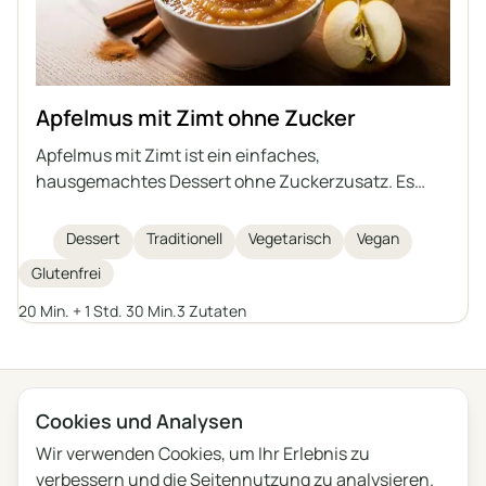
Apfelmus mit Zimt ohne Zucker
Apfelmus mit Zimt ist ein einfaches,
hausgemachtes Dessert ohne Zuckerzusatz. Es
eignet sich hervorragend als Snack oder Beilage zu
verschiedenen Gerichten. Man kann es auf Vorrat
Dessert
Traditionell
Vegetarisch
Vegan
zubereiten und über längere Zeit aufbewahren.
Glutenfrei
20 Min. + 1 Std. 30 Min.
3 Zutaten
← Alle Kategorien
Cookies und Analysen
Wir verwenden Cookies, um Ihr Erlebnis zu
Datenschutz
Nutzungsbedingungen
Blog
Feedback
verbessern und die Seitennutzung zu analysieren.