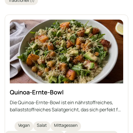
Traditionell
(1)
Quinoa-Ernte-Bowl
Die Quinoa-Ernte-Bowl ist ein nährstoffreiches,
ballaststoffreiches Salatgericht, das sich perfekt für
ein gesundes Mittagessen eignet. Diese vegane
Bowl vereint gekochten Quinoa, geröstete
Vegan
Salat
Mittagessen
Süßkartoffeln, knusprige Kichererbsen, cremige