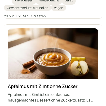
Mittagessen
Hauptgericht
Salat
Rucola, Avocado und gekeimten Kürbiskernen wird
Gewichtsverlust-freundlich
Vegan
sie mit einem hausgemachten Tahini-Dressing für
zusätzlichen Geschmack und Cremigkeit
20 Min. + 25 Min.
14 Zutaten
abgerundet. Ideal zum Abnehmen oder für alle, die
eine sättigende, pflanzliche Mahlzeit suchen.
Apfelmus mit Zimt ohne Zucker
Apfelmus mit Zimt ist ein einfaches,
hausgemachtes Dessert ohne Zuckerzusatz. Es
eignet sich hervorragend als Snack oder Beilage zu