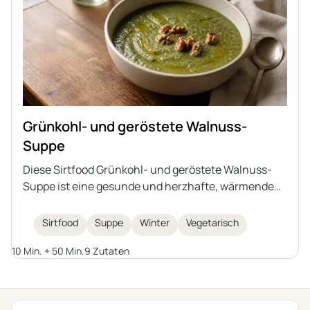
Grünkohl- und geröstete Walnuss-
Suppe
Diese Sirtfood Grünkohl- und geröstete Walnuss-
Suppe ist eine gesunde und herzhafte, wärmende
Wintermahlzeit. Vollgepackt mit nahrhaftem
Grünkohl, Bohnen und garniert mit knusprigen
Sirtfood
Suppe
Winter
Vegetarisch
Walnüssen ist sie sowohl wohltuend als auch
10 Min. + 50 Min.
9 Zutaten
köstlich.
← Alle Kategorien