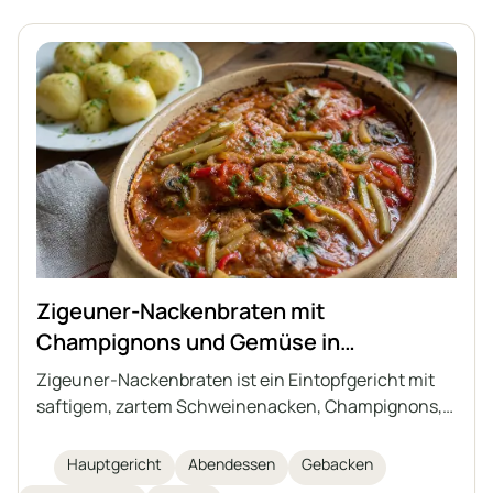
Zigeuner-Nackenbraten mit
Champignons und Gemüse in
Tomatensauce
Zigeuner-Nackenbraten ist ein Eintopfgericht mit
saftigem, zartem Schweinenacken, Champignons,
Zwiebeln sowie Gewürzgurken und eingelegter
Paprika, geschmort in einer aromatischen, leicht
Hauptgericht
Abendessen
Gebacken
säuerlichen Tomatensauce. Ideal für ein