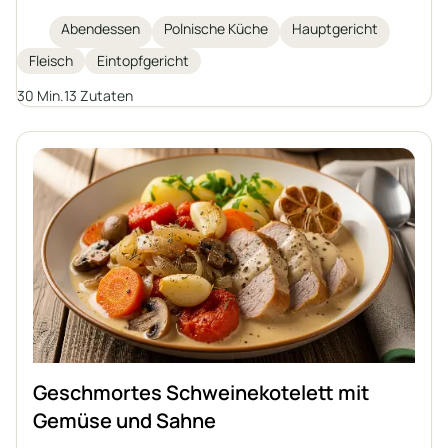
aromatisches Gericht, ideal für ein schnelles und
Abendessen
Polnische Küche
Hauptgericht
sättigendes Mittagessen. Schmeckt hervorragend
Fleisch
Eintopfgericht
zu Grütze, Kartoffeln oder Klößen.
30 Min.
13 Zutaten
Geschmortes Schweinekotelett mit
Gemüse und Sahne