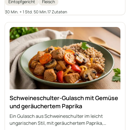
Eintopfgericht
Fleisch
Familienessen oder eine Feier, serviert mit
Schupfnudeln, schlesischen Klößen, Grütze oder
30 Min. + 1 Std. 50 Min.
17 Zutaten
Kartoffeln.
Schweineschulter-Gulasch mit Gemüse
und geräuchertem Paprika
Ein Gulasch aus Schweineschulter im leicht
ungarischen Stil, mit geräuchertem Paprika,
Karotten, Paprika und Champignons. Ein