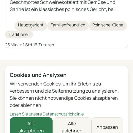
Geschmortes Schweinekotelett mit Gemüse und
Sahne ist ein klassisches polnisches Gericht, bei
dem Schweinekotelettscheiben zusammen mit
Karotten, Champignons, Zwiebeln, Knoblauch und
Hauptgericht
Familienfreundlich
Polnische Küche
Tomaten in einer aromatischen Soße geschmort
Traditionell
werden. Die Soße wird mit saurer Sahne, Mehl und
Stärke angedickt, ohne fertige Brühe zu verwenden.
25 Min. + 1 Std.
16 Zutaten
Das Fleisch bleibt saftig und das Gemüse verleiht
dem Gericht einen reichen Geschmack. Perfekt zu
← Alle Kategorien
Kartoffeln, Grütze oder frischem Baguette.
Cookies und Analysen
Wir verwenden Cookies, um Ihr Erlebnis zu
Datenschutz
Nutzungsbedingungen
Blog
Feedback
verbessern und die Seitennutzung zu analysieren.
Änderungen
Cookie-Einstellungen
Sie können nicht notwendige Cookies akzeptieren
oder ablehnen.
English
Polski
Português
Français
Lesen Sie unsere Datenschutzrichtlinie
Deutsch
Italiano
Español
Русский
Alle
Alle
Anpassen
akzeptieren
ablehnen
Українська
Čeština