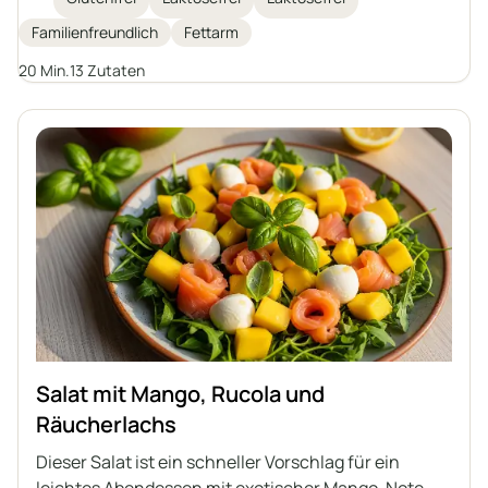
geschmortem Gemüse in einer aromatischen
Familienfreundlich
Fettarm
Senfsauce überbacken und das Ganze mit
gebackenen Kartoffeln serviert. Eine ideale Option
20 Min.
13 Zutaten
für alle, die auf eine gesunde Ernährung achten und
Abwechslung im täglichen Speiseplan suchen.
Salat mit Mango, Rucola und
Räucherlachs
Dieser Salat ist ein schneller Vorschlag für ein
leichtes Abendessen mit exotischer Mango-Note,