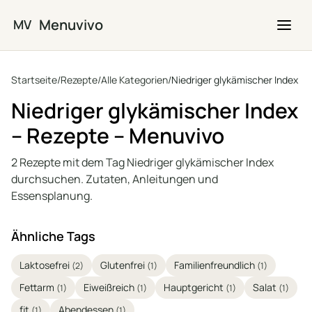
Zum Hauptinhalt springen
Menuvivo
MV
Startseite
/
Rezepte
/
Alle Kategorien
/
Niedriger glykämischer Index
Niedriger glykämischer Index
– Rezepte – Menuvivo
2 Rezepte mit dem Tag Niedriger glykämischer Index
durchsuchen. Zutaten, Anleitungen und
Essensplanung.
Ähnliche Tags
Laktosefrei
Glutenfrei
Familienfreundlich
(2)
(1)
(1)
Fettarm
Eiweißreich
Hauptgericht
Salat
(1)
(1)
(1)
(1)
fit
Abendessen
(1)
(1)