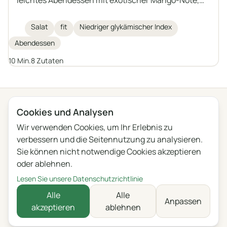
aromatischem Rucola, cremigem Mozzarella und
Räucherlachs. Frisches Basilikum und ein
Salat
fit
Niedriger glykämischer Index
Zitronendressing runden das Ganze ab. Ideal für
Abendessen
gesundheits- und figurbewusste Genießer.
10 Min.
8 Zutaten
← Alle Kategorien
Cookies und Analysen
Wir verwenden Cookies, um Ihr Erlebnis zu
Datenschutz
Nutzungsbedingungen
Blog
Feedback
verbessern und die Seitennutzung zu analysieren.
Änderungen
Cookie-Einstellungen
Sie können nicht notwendige Cookies akzeptieren
oder ablehnen.
English
Polski
Português
Français
Lesen Sie unsere Datenschutzrichtlinie
Deutsch
Italiano
Español
Русский
Alle
Alle
Anpassen
akzeptieren
ablehnen
Українська
Čeština