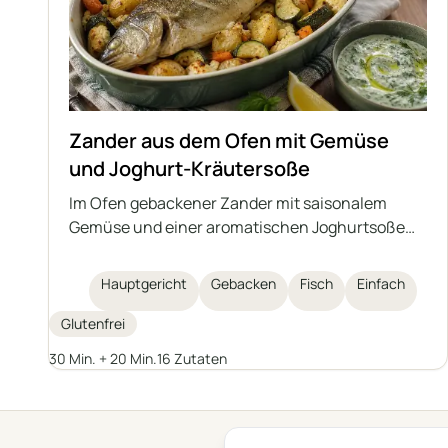
Zander aus dem Ofen mit Gemüse
und Joghurt-Kräutersoße
Im Ofen gebackener Zander mit saisonalem
Gemüse und einer aromatischen Joghurtsoße
mit Kräutern und Knoblauch. Ein leichtes,
gesundes und sättigendes Gericht, das sich
Hauptgericht
Gebacken
Fisch
Einfach
auch mit anderen mittelgroßen Süß- oder
Salzwasserfischen zubereiten lässt.
Glutenfrei
30 Min. + 20 Min.
16 Zutaten