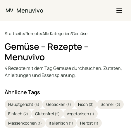
Zum Hauptinhalt springen
Menuvivo
MV
Startseite
/
Rezepte
/
Alle Kategorien
/
Gemüse
Gemüse – Rezepte –
Menuvivo
4 Rezepte mit dem Tag Gemüse durchsuchen. Zutaten,
Anleitungen und Essensplanung.
Ähnliche Tags
Hauptgericht
Gebacken
Fisch
Schnell
(4)
(3)
(3)
(2)
Einfach
Glutenfrei
Vegetarisch
(2)
(2)
(1)
Massenkochen
Italienisch
Herbst
(1)
(1)
(1)