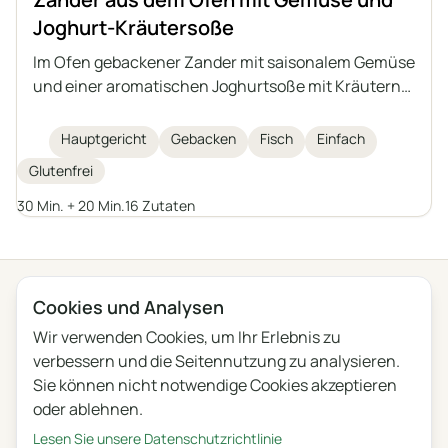
Joghurt-Kräutersoße
Im Ofen gebackener Zander mit saisonalem Gemüse
und einer aromatischen Joghurtsoße mit Kräutern
und Knoblauch. Ein leichtes, gesundes und
sättigendes Gericht, das sich auch mit anderen
Hauptgericht
Gebacken
Fisch
Einfach
mittelgroßen Süß- oder Salzwasserfischen
Glutenfrei
zubereiten lässt.
30 Min. + 20 Min.
16 Zutaten
← Alle Kategorien
Cookies und Analysen
Wir verwenden Cookies, um Ihr Erlebnis zu
Datenschutz
Nutzungsbedingungen
Blog
Feedback
verbessern und die Seitennutzung zu analysieren.
Änderungen
Cookie-Einstellungen
Sie können nicht notwendige Cookies akzeptieren
oder ablehnen.
English
Polski
Português
Français
Lesen Sie unsere Datenschutzrichtlinie