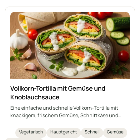
Vollkorn-Tortilla mit Gemüse und
Knoblauchsauce
Eine einfache und schnelle Vollkorn-Tortilla mit
knackigem, frischem Gemüse, Schnittkäse und
einer hausgemachten, cremigen Knoblauchsauce
auf Basis von Naturjoghurt und Mayonnaise. Ideal
Vegetarisch
Hauptgericht
Schnell
Gemüse
als nahrhafter Snack, Mittagessen oder leichtes