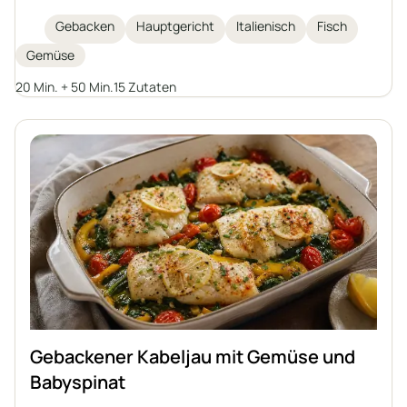
gebacken. Das ideale Gericht für Herbst- und
Gebacken
Hauptgericht
Italienisch
Fisch
Wintertage, inspiriert von der italienischen Küche.
Gemüse
Ein Auflauf, der keine separaten Beilagen benötigt,
voller Gemüse und aromatischer Kräuter.
20 Min. + 50 Min.
15 Zutaten
Gebackener Kabeljau mit Gemüse und
Babyspinat