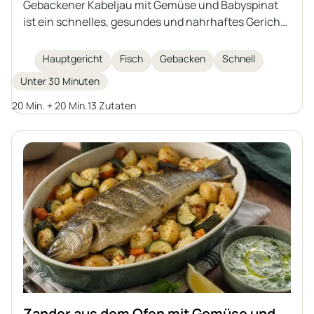
Gebackener Kabeljau mit Gemüse und Babyspinat
ist ein schnelles, gesundes und nahrhaftes Gericht,
das in einer Form zubereitet wird. Zarte
Kabeljaufilets werden auf Gemüse mit
Hauptgericht
Fisch
Gebacken
Schnell
aromatischen Gewürzen, Olivenöl und geklärter
Unter 30 Minuten
Butter gebacken. Eine hervorragende Idee für ein
Hauptgericht für die ganze Familie.
20 Min. + 20 Min.
13 Zutaten
Zander aus dem Ofen mit Gemüse und