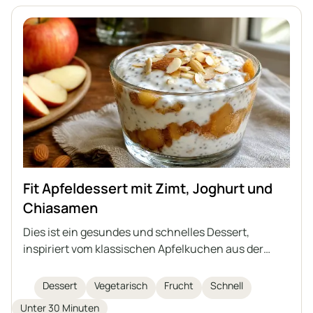
Fit Apfeldessert mit Zimt, Joghurt und
Chiasamen
Dies ist ein gesundes und schnelles Dessert,
inspiriert vom klassischen Apfelkuchen aus der
Tasse, in einer leichten und zuckerfreien Variante.
Es besteht aus gedünsteten Äpfeln mit Zimt, einer
Dessert
Vegetarisch
Frucht
Schnell
zarten Joghurtcreme mit Chiasamen und
Unter 30 Minuten