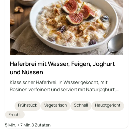
Haferbrei mit Wasser, Feigen, Joghurt
und Nüssen
Klassischer Haferbrei, in Wasser gekocht, mit
Rosinen verfeinert und serviert mit Naturjoghurt,
frischen Feigen, Walnüssen, Honig und Zimt. Eine
ideale Idee für ein schnelles, gesundes und leichtes
Frühstück
Vegetarisch
Schnell
Hauptgericht
Frühstück oder Abendessen. Jeder kann den
Frucht
Haferbrei mit seinen Lieblingsfrüchten oder
Alternativen bereichern, um seine eigene Version
5 Min. + 7 Min.
8 Zutaten
dieses Frühstücksklassikers zu kreieren.