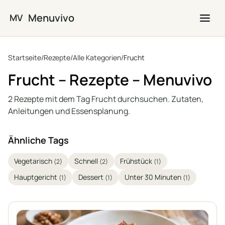
Zum Hauptinhalt springen
Menuvivo
MV
Startseite
/
Rezepte
/
Alle Kategorien
/
Frucht
Frucht – Rezepte – Menuvivo
2 Rezepte mit dem Tag Frucht durchsuchen. Zutaten,
Anleitungen und Essensplanung.
Ähnliche Tags
Vegetarisch
Schnell
Frühstück
(2)
(2)
(1)
Hauptgericht
Dessert
Unter 30 Minuten
(1)
(1)
(1)