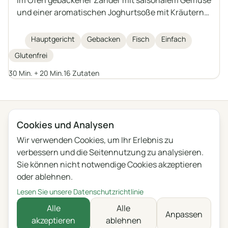
und einer aromatischen Joghurtsoße mit Kräutern
und Knoblauch. Ein leichtes, gesundes und
sättigendes Gericht, das sich auch mit anderen
Hauptgericht
Gebacken
Fisch
Einfach
mittelgroßen Süß- oder Salzwasserfischen
Glutenfrei
zubereiten lässt.
30 Min. + 20 Min.
16 Zutaten
← Alle Kategorien
Cookies und Analysen
Wir verwenden Cookies, um Ihr Erlebnis zu
Datenschutz
Nutzungsbedingungen
Blog
Feedback
verbessern und die Seitennutzung zu analysieren.
Änderungen
Cookie-Einstellungen
Sie können nicht notwendige Cookies akzeptieren
oder ablehnen.
English
Polski
Português
Français
Lesen Sie unsere Datenschutzrichtlinie
Deutsch
Italiano
Español
Русский
Alle
Alle
Anpassen
akzeptieren
ablehnen
Українська
Čeština