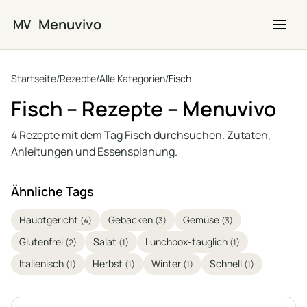
Zum Hauptinhalt springen
Menuvivo
MV
Startseite
/
Rezepte
/
Alle Kategorien
/
Fisch
Fisch – Rezepte – Menuvivo
4 Rezepte mit dem Tag Fisch durchsuchen. Zutaten,
Anleitungen und Essensplanung.
Ähnliche Tags
Hauptgericht
Gebacken
Gemüse
(4)
(3)
(3)
Glutenfrei
Salat
Lunchbox-tauglich
(2)
(1)
(1)
Italienisch
Herbst
Winter
Schnell
(1)
(1)
(1)
(1)