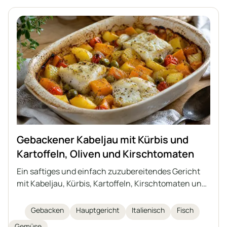
voller Geschmack und Nährstoffe.
Gebackener Kabeljau mit Kürbis und
Kartoffeln, Oliven und Kirschtomaten
Ein saftiges und einfach zuzubereitendes Gericht
mit Kabeljau, Kürbis, Kartoffeln, Kirschtomaten und
grünen Oliven – alles zusammen in einer Form
gebacken. Das ideale Gericht für Herbst- und
Gebacken
Hauptgericht
Italienisch
Fisch
Wintertage, inspiriert von der italienischen Küche.
Gemüse