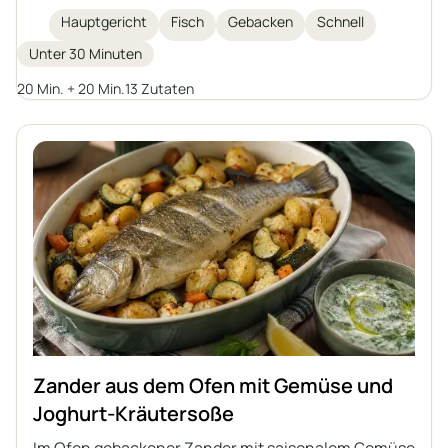
Kabeljaufilets werden auf Gemüse mit
Hauptgericht
Fisch
Gebacken
Schnell
aromatischen Gewürzen, Olivenöl und geklärter
Unter 30 Minuten
Butter gebacken. Eine hervorragende Idee für ein
Hauptgericht für die ganze Familie.
20 Min. + 20 Min.
13 Zutaten
Zander aus dem Ofen mit Gemüse und
Joghurt-Kräutersoße
Im Ofen gebackener Zander mit saisonalem Gemüse