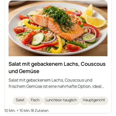
Salat mit gebackenem Lachs, Couscous
und Gemüse
Salat mit gebackenem Lachs, Couscous und
frischem Gemüse ist eine nahrhafte Option, ideal
für ein leichtes Mittagessen oder als Gericht zum
Mitnehmen ins Büro. Die Kombination aus saftigem
Salat
Fisch
Lunchbox-tauglich
Hauptgericht
Lachs in einer aromatischen Marinade, Gemüse und
10 Min. + 15 Min.
18 Zutaten
einem Zitronen-Olivenöl-Dressing ergibt ein Gericht