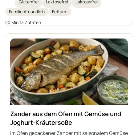
als Hauptzutat. Saftiger Kabeljau wird mit
Glutenfrei
Laktosefrei
Laktosefrei
geschmortem Gemüse in einer aromatischen
Familienfreundlich
Fettarm
Senfsauce überbacken und das Ganze mit
gebackenen Kartoffeln serviert. Eine ideale Option
20 Min.
13 Zutaten
für alle, die auf eine gesunde Ernährung achten und
Abwechslung im täglichen Speiseplan suchen.
Zander aus dem Ofen mit Gemüse und
Joghurt-Kräutersoße
Im Ofen gebackener Zander mit saisonalem Gemüse