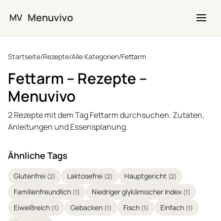
Zum Hauptinhalt springen
Menuvivo
MV
Startseite
/
Rezepte
/
Alle Kategorien
/
Fettarm
Fettarm – Rezepte –
Menuvivo
2 Rezepte mit dem Tag Fettarm durchsuchen. Zutaten,
Anleitungen und Essensplanung.
Ähnliche Tags
Glutenfrei
Laktosefrei
Hauptgericht
(2)
(2)
(2)
Familienfreundlich
Niedriger glykämischer Index
(1)
(1)
Eiweißreich
Gebacken
Fisch
Einfach
(1)
(1)
(1)
(1)