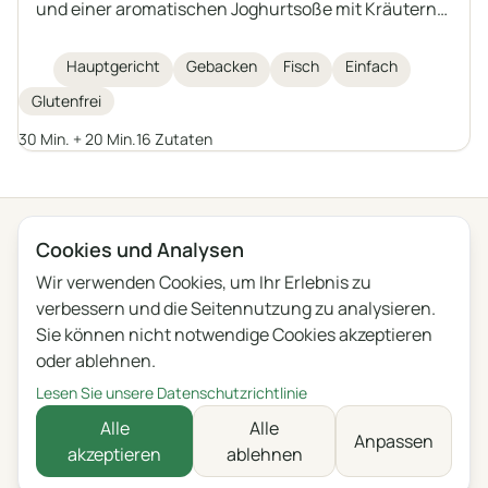
und einer aromatischen Joghurtsoße mit Kräutern
und Knoblauch. Ein leichtes, gesundes und
sättigendes Gericht, das sich auch mit anderen
Hauptgericht
Gebacken
Fisch
Einfach
mittelgroßen Süß- oder Salzwasserfischen
Glutenfrei
zubereiten lässt.
30 Min. + 20 Min.
16 Zutaten
← Alle Kategorien
Cookies und Analysen
Wir verwenden Cookies, um Ihr Erlebnis zu
Datenschutz
Nutzungsbedingungen
Blog
Feedback
verbessern und die Seitennutzung zu analysieren.
Änderungen
Cookie-Einstellungen
Sie können nicht notwendige Cookies akzeptieren
oder ablehnen.
English
Polski
Português
Français
Lesen Sie unsere Datenschutzrichtlinie
Deutsch
Italiano
Español
Русский
Alle
Alle
Anpassen
akzeptieren
ablehnen
Українська
Čeština