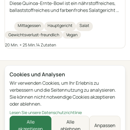
Diese Quinoa-Ernte-Bowl ist ein nährstoffreiches,
ballaststoffreiches und farbenfrohes Salatgericht –
perfekt für ein gesundes Mittagessen. Mit Quinoa,
gerösteten Süßkartoffeln, Kichererbsen, frischer
Mittagessen
Hauptgericht
Salat
Rucola, Avocado und gekeimten Kürbiskernen wird
Gewichtsverlust-freundlich
Vegan
sie mit einem hausgemachten Tahini-Dressing für
zusätzlichen Geschmack und Cremigkeit
20 Min. + 25 Min.
14 Zutaten
abgerundet. Ideal zum Abnehmen oder für alle, die
eine sättigende, pflanzliche Mahlzeit suchen.
← Alle Kategorien
Cookies und Analysen
Wir verwenden Cookies, um Ihr Erlebnis zu
Datenschutz
Nutzungsbedingungen
Blog
Feedback
verbessern und die Seitennutzung zu analysieren.
Änderungen
Cookie-Einstellungen
Sie können nicht notwendige Cookies akzeptieren
oder ablehnen.
English
Polski
Português
Français
Lesen Sie unsere Datenschutzrichtlinie
Deutsch
Italiano
Español
Русский
Alle
Alle
Anpassen
akzeptieren
ablehnen