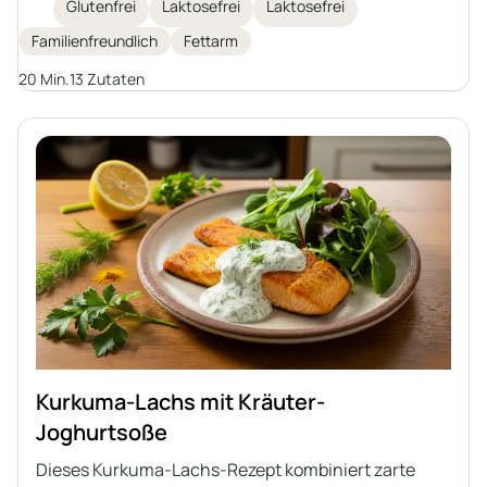
als Hauptzutat. Saftiger Kabeljau wird mit
Glutenfrei
Laktosefrei
Laktosefrei
geschmortem Gemüse in einer aromatischen
Familienfreundlich
Fettarm
Senfsauce überbacken und das Ganze mit
gebackenen Kartoffeln serviert. Eine ideale Option
20 Min.
13 Zutaten
für alle, die auf eine gesunde Ernährung achten und
Abwechslung im täglichen Speiseplan suchen.
Kurkuma-Lachs mit Kräuter-
Joghurtsoße
Dieses Kurkuma-Lachs-Rezept kombiniert zarte