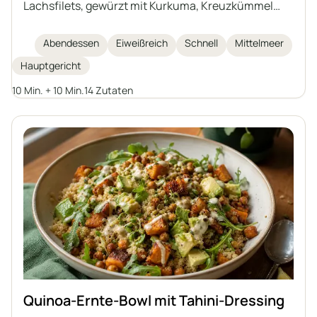
Lachsfilets, gewürzt mit Kurkuma, Kreuzkümmel
und Knoblauchpulver, die schnell in der Pfanne
gegart und mit einer lebhaften Kräuter-Joghurtsoße
Abendessen
Eiweißreich
Schnell
Mittelmeer
serviert werden. Das Gericht ist reich an Eiweiß und
Hauptgericht
Omega-3-Fettsäuren, in nur 20 Minuten einfach
zuzubereiten und schmeckt am besten zusammen
10 Min. + 10 Min.
14 Zutaten
mit Gemüse und Getreide für eine vollständige,
gesunde Mahlzeit.
Quinoa-Ernte-Bowl mit Tahini-Dressing