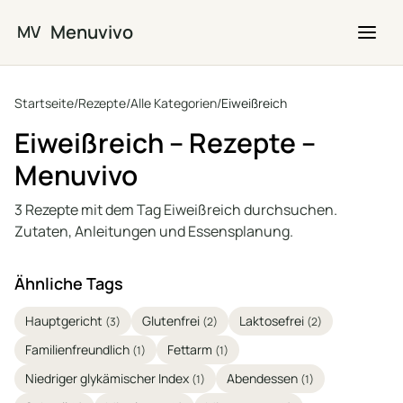
Zum Hauptinhalt springen
Menuvivo
MV
Startseite
/
Rezepte
/
Alle Kategorien
/
Eiweißreich
Eiweißreich – Rezepte –
Menuvivo
3 Rezepte mit dem Tag Eiweißreich durchsuchen.
Zutaten, Anleitungen und Essensplanung.
Ähnliche Tags
Hauptgericht
Glutenfrei
Laktosefrei
(3)
(2)
(2)
Familienfreundlich
Fettarm
(1)
(1)
Niedriger glykämischer Index
Abendessen
(1)
(1)