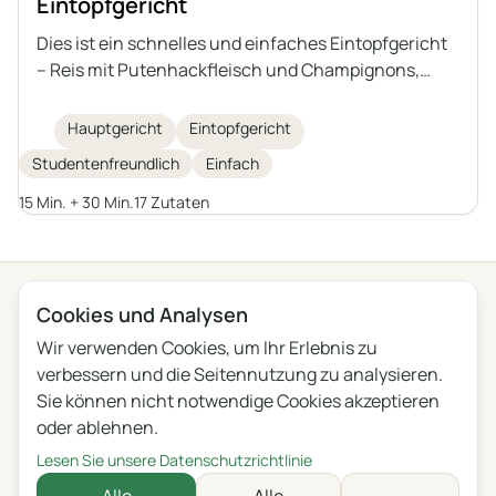
Eintopfgericht
Dies ist ein schnelles und einfaches Eintopfgericht
– Reis mit Putenhackfleisch und Champignons,
geschmort in einer aromatischen Tomatensauce.
Ideal als Mittagessen oder als Füllung für Tortillas,
Hauptgericht
Eintopfgericht
Pfannkuchen oder Piadina. Am nächsten Tag
Studentenfreundlich
Einfach
schmeckt es sogar noch besser, wenn es
durchgezogen ist.
15 Min. + 30 Min.
17 Zutaten
← Alle Kategorien
Cookies und Analysen
Wir verwenden Cookies, um Ihr Erlebnis zu
Datenschutz
Nutzungsbedingungen
Blog
Feedback
verbessern und die Seitennutzung zu analysieren.
Änderungen
Cookie-Einstellungen
Sie können nicht notwendige Cookies akzeptieren
oder ablehnen.
English
Polski
Português
Français
Lesen Sie unsere Datenschutzrichtlinie
Deutsch
Italiano
Español
Русский