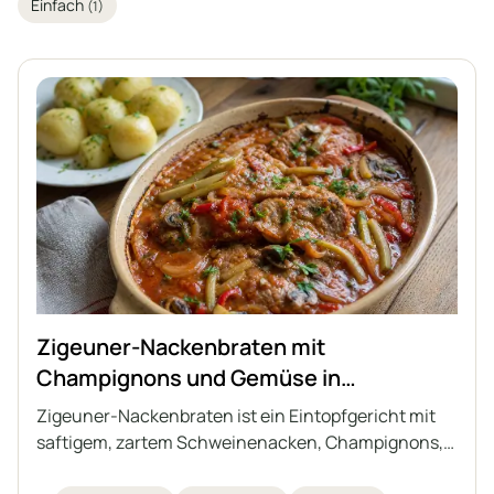
Einfach
(1)
Zigeuner-Nackenbraten mit
Champignons und Gemüse in
Tomatensauce
Zigeuner-Nackenbraten ist ein Eintopfgericht mit
saftigem, zartem Schweinenacken, Champignons,
Zwiebeln sowie Gewürzgurken und eingelegter