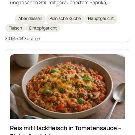
ungarischen Stil, mit geräuchertem Paprika,
Karotten, Paprika und Champignons. Ein
aromatisches Gericht, ideal für ein schnelles und
Abendessen
Polnische Küche
Hauptgericht
sättigendes Mittagessen. Schmeckt hervorragend
Fleisch
Eintopfgericht
zu Grütze, Kartoffeln oder Klößen.
30 Min.
13 Zutaten
Reis mit Hackfleisch in Tomatensauce –