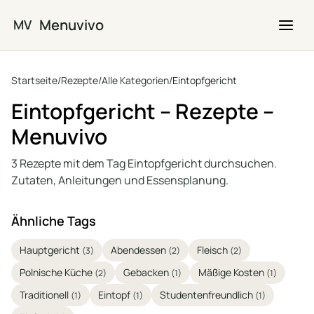
Zum Hauptinhalt springen
Menuvivo
MV
Startseite
/
Rezepte
/
Alle Kategorien
/
Eintopfgericht
Eintopfgericht – Rezepte –
Menuvivo
3 Rezepte mit dem Tag Eintopfgericht durchsuchen.
Zutaten, Anleitungen und Essensplanung.
Ähnliche Tags
Hauptgericht
Abendessen
Fleisch
(3)
(2)
(2)
Polnische Küche
Gebacken
Mäßige Kosten
(2)
(1)
(1)
Traditionell
Eintopf
Studentenfreundlich
(1)
(1)
(1)