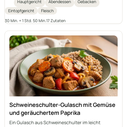
Paprika, geschmort in einer aromatischen, leicht
Hauptgericht
Abendessen
Gebacken
säuerlichen Tomatensauce. Ideal für ein
Eintopfgericht
Fleisch
Familienessen oder eine Feier, serviert mit
Schupfnudeln, schlesischen Klößen, Grütze oder
30 Min. + 1 Std. 50 Min.
17 Zutaten
Kartoffeln.
Schweineschulter-Gulasch mit Gemüse
und geräuchertem Paprika
Ein Gulasch aus Schweineschulter im leicht