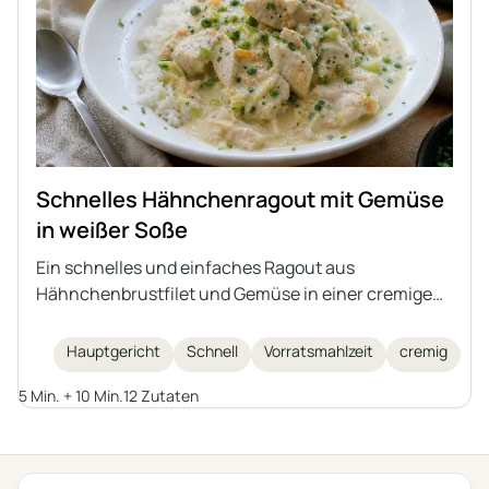
Schnelles Hähnchenragout mit Gemüse
in weißer Soße
Ein schnelles und einfaches Ragout aus
Hähnchenbrustfilet und Gemüse in einer cremigen
Soße auf Basis von Sahne und griechischem
Joghurt. Eine ideale Idee für ein schnelles
Hauptgericht
Schnell
Vorratsmahlzeit
cremig
Mittagessen, serviert mit Reis, Nudeln oder
5 Min. + 10 Min.
12 Zutaten
Kartoffeln.
← Alle Kategorien