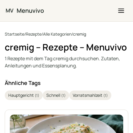
Zum Hauptinhalt springen
Menuvivo
MV
Startseite
/
Rezepte
/
Alle Kategorien
/
cremig
cremig – Rezepte – Menuvivo
1 Rezepte mit dem Tag cremig durchsuchen. Zutaten,
Anleitungen und Essensplanung.
Ähnliche Tags
Hauptgericht
Schnell
Vorratsmahlzeit
(1)
(1)
(1)