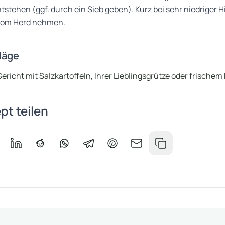
tehen (ggf. durch ein Sieb geben). Kurz bei sehr niedriger H
 vom Herd nehmen.
läge
Gericht mit Salzkartoffeln, Ihrer Lieblingsgrütze oder frischem
pt teilen
book teilen
f Messenger teilen
Auf LinkedIn teilen
Auf Reddit teilen
Auf WhatsApp teilen
Auf Telegram teilen
Auf Pinterest teilen
Per E-Mail teilen
Link kopieren