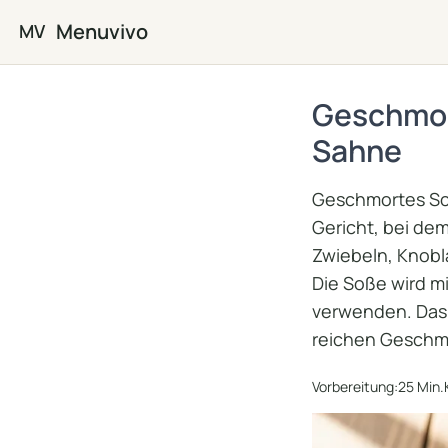
Zum Hauptinhalt springen
Menuvivo
MV
Geschmor
Sahne
Geschmortes Sch
Gericht, bei d
Zwiebeln, Knob
Die Soße wird m
verwenden. Das 
reichen Geschma
Vorbereitung:
25 Min.