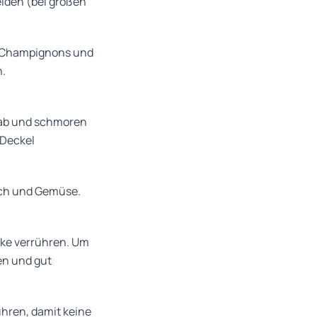
iden (bei großen
n, Champignons und
n.
 ab und schmoren
 Deckel
sch und Gemüse.
rke verrühren. Um
en und gut
hren, damit keine