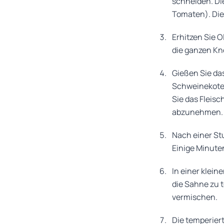
schneiden. Di
Tomaten). Die
Erhitzen Sie 
die ganzen Kn
Gießen Sie das
Schweinekotel
Sie das Fleisc
abzunehmen.
Nach einer St
Einige Minute
In einer klei
die Sahne zu 
vermischen.
Die temperier