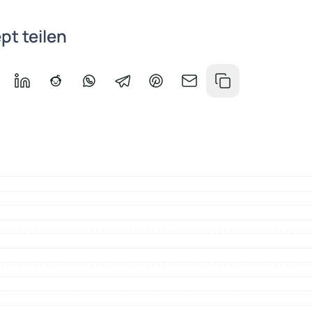
pt teilen
book teilen
f Messenger teilen
Auf LinkedIn teilen
Auf Reddit teilen
Auf WhatsApp teilen
Auf Telegram teilen
Auf Pinterest teilen
Per E-Mail teilen
Link kopieren