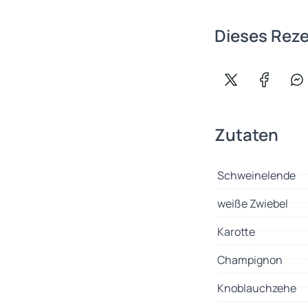
Dieses Reze
Auf X teilen
Auf Face
Au
Zutaten
Schweinelende
weiße Zwiebel
Karotte
Champignon
Knoblauchzehe