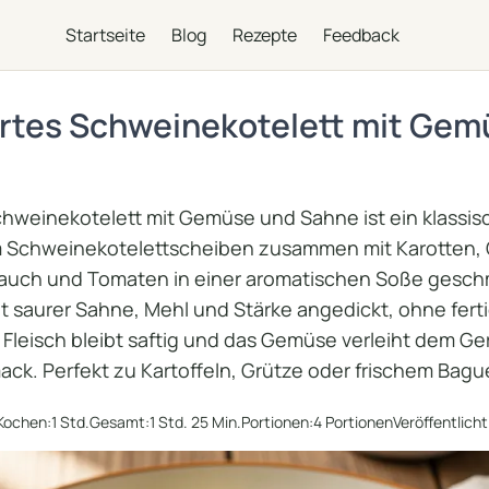
Startseite
Blog
Rezepte
Feedback
tes Schweinekotelett mit Gem
weinekotelett mit Gemüse und Sahne ist ein klassis
em Schweinekotelettscheiben zusammen mit Karotten
lauch und Tomaten in einer aromatischen Soße gesch
it saurer Sahne, Mehl und Stärke angedickt, ohne fert
Fleisch bleibt saftig und das Gemüse verleiht dem Ge
ck. Perfekt zu Kartoffeln, Grütze oder frischem Bagu
Kochen:
1 Std.
Gesamt:
1 Std. 25 Min.
Portionen:
4 Portionen
Veröffentlicht