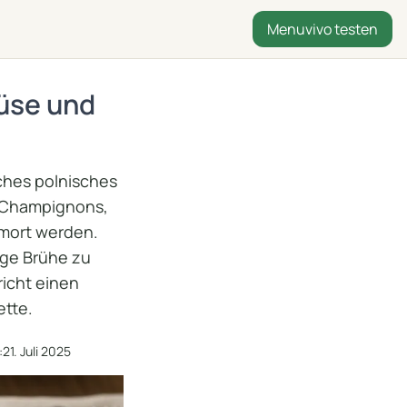
Menuvivo testen
üse und
ches polnisches
, Champignons,
mort werden.
ige Brühe zu
richt einen
ette.
:
21. Juli 2025