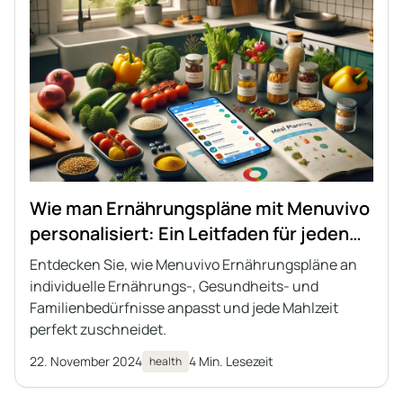
Wie man Ernährungspläne mit Menuvivo
personalisiert: Ein Leitfaden für jeden
Benutzer
Entdecken Sie, wie Menuvivo Ernährungspläne an
individuelle Ernährungs-, Gesundheits- und
Familienbedürfnisse anpasst und jede Mahlzeit
perfekt zuschneidet.
22. November 2024
4 Min. Lesezeit
health