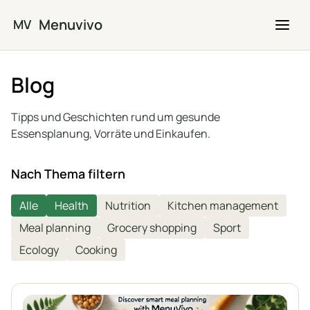
Zum Hauptinhalt springen
Menuvivo
MV
Blog
Tipps und Geschichten rund um gesunde
Essensplanung, Vorräte und Einkaufen.
Nach Thema filtern
Alle
Health
Nutrition
Kitchen management
Meal planning
Grocery shopping
Sport
Ecology
Cooking