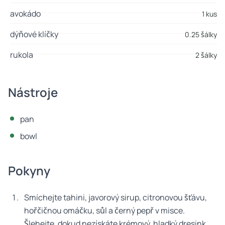
avokádo
1 kus
dýňové klíčky
0.25 šálky
rukola
2 šálky
Nástroje
pan
bowl
Pokyny
Smíchejte tahini, javorový sirup, citronovou šťávu,
hořčičnou omáčku, sůl a černý pepř v misce.
Šlehejte, dokud nezískáte krémový, hladký dresink.