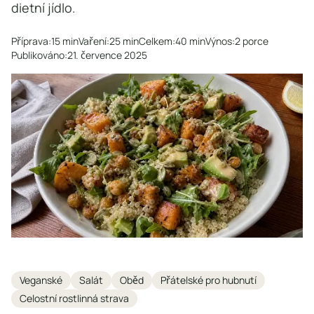
dietní jídlo.
Příprava:
15 min
Vaření:
25 min
Celkem:
40 min
Výnos:
2 porce
Publikováno:
21. července 2025
Tags
Veganské
Salát
Oběd
Přátelské pro hubnutí
Celostní rostlinná strava