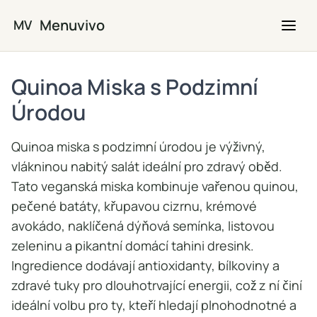
Přejít na hlavní obsah
Menuvivo
MV
Quinoa Miska s Podzimní
Úrodou
Quinoa miska s podzimní úrodou je výživný,
vlákninou nabitý salát ideální pro zdravý oběd.
Tato veganská miska kombinuje vařenou quinou,
pečené batáty, křupavou cizrnu, krémové
avokádo, naklíčená dýňová semínka, listovou
zeleninu a pikantní domácí tahini dresink.
Ingredience dodávají antioxidanty, bílkoviny a
zdravé tuky pro dlouhotrvající energii, což z ní činí
ideální volbu pro ty, kteří hledají plnohodnotné a