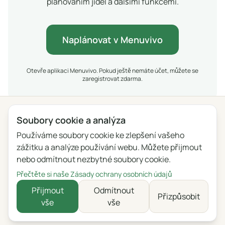
plánováním jídel a dalšími funkcemi.
Naplánovat v Menuvivo
Otevře aplikaci Menuvivo. Pokud ještě nemáte účet, můžete se
zaregistrovat zdarma.
Soubory cookie a analýza
Ochrana osobních údajů
Podmínky
Blog
Zpětná vazba
Používáme soubory cookie ke zlepšení vašeho
Seznam změn
Nastavení souborů cookie
zážitku a analýze používání webu. Můžete přijmout
nebo odmítnout nezbytné soubory cookie.
English
Polski
Português
Français
Přečtěte si naše Zásady ochrany osobních údajů
Deutsch
Italiano
Español
Русский
Přijmout
Odmítnout
Přizpůsobit
vše
vše
Українська
Čeština