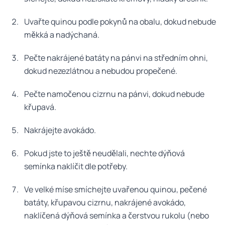
Uvařte quinou podle pokynů na obalu, dokud nebude
měkká a nadýchaná.
Pečte nakrájené batáty na pánvi na středním ohni,
dokud nezezlátnou a nebudou propečené.
Pečte namočenou cizrnu na pánvi, dokud nebude
křupavá.
Nakrájejte avokádo.
Pokud jste to ještě neudělali, nechte dýňová
semínka naklíčit dle potřeby.
Ve velké míse smíchejte uvařenou quinou, pečené
batáty, křupavou cizrnu, nakrájené avokádo,
naklíčená dýňová semínka a čerstvou rukolu (nebo