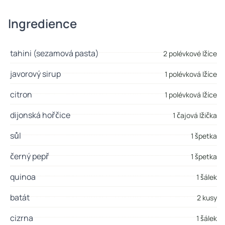
Ingredience
tahini (sezamová pasta)
2 polévkové lžíce
javorový sirup
1 polévková lžíce
citron
1 polévková lžíce
dijonská hořčice
1 čajová lžička
sůl
1 špetka
černý pepř
1 špetka
quinoa
1 šálek
batát
2 kusy
cizrna
1 šálek