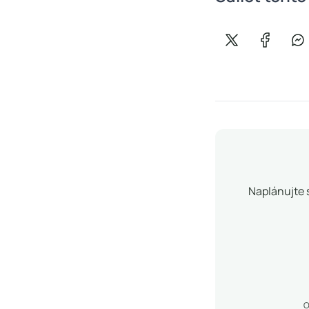
Sdílet na X
Sdílet n
Sd
Naplánujte 
O