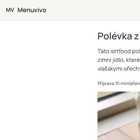
Přejít na hlavní obsah
Menuvivo
MV
Polévka z
Tato sirtfood p
zimní jídlo, kte
vlašskými ořechy
Příprava:
10 min
Vaření