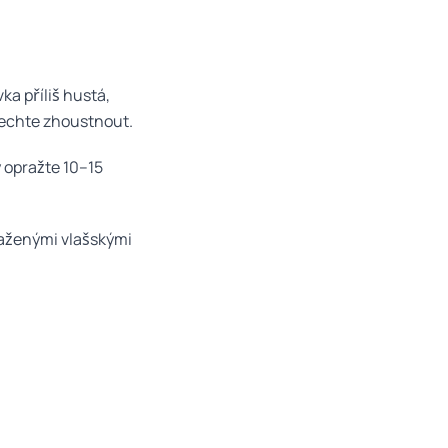
a příliš hustá,
 nechte zhoustnout.
 opražte 10–15
raženými vlašskými