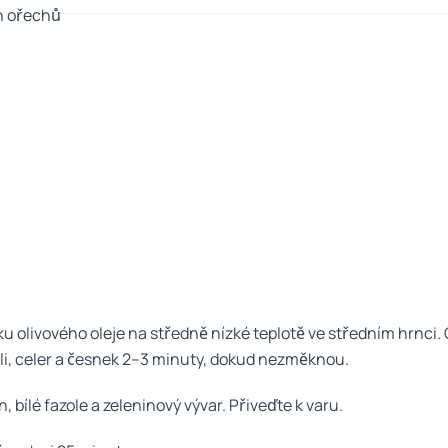
h ořechů
čku olivového oleje na středně nízké teplotě ve středním hrnci.
li, celer a česnek 2–3 minuty, dokud nezměknou.
, bílé fazole a zeleninový vývar. Přiveďte k varu.