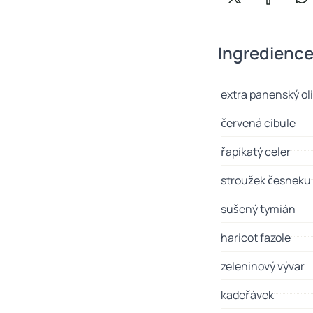
Sdílet na X
Sdílet n
Sd
Ingredienc
extra panenský oli
červená cibule
řapíkatý celer
stroužek česneku
sušený tymián
haricot fazole
zeleninový vývar
kadeřávek