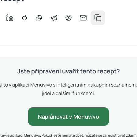
a Facebooku
ílet na Messenger
Sdílet na LinkedIn
Sdílet na Redditu
Sdílet na WhatsApp
Sdílet na Telegramu
Sdílet na Pinterestu
Sdílet e-mailem
Zkopírovat odkaz
Jste připraveni uvařit tento recept?
si to v aplikaci Menuvivo s inteligentním nákupním seznamem
jídel a dalšími funkcemi.
Naplánovat v Menuvivo
tevře aplikaci Menuvivo. Pokud ještě nemáte účet, můžete se zaregistrovat zdarm