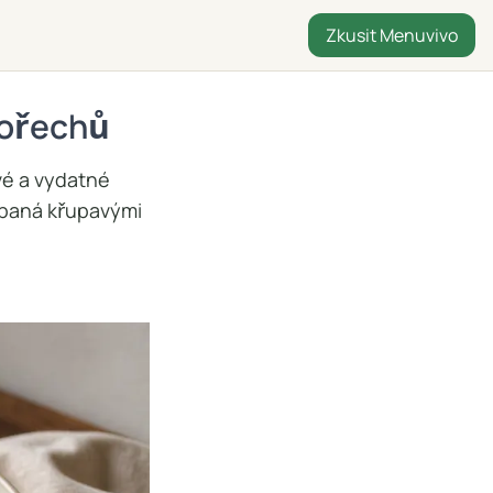
Zkusit Menuvivo
 ořechů
vé a vydatné
sypaná křupavými