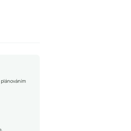
, plánováním
a.