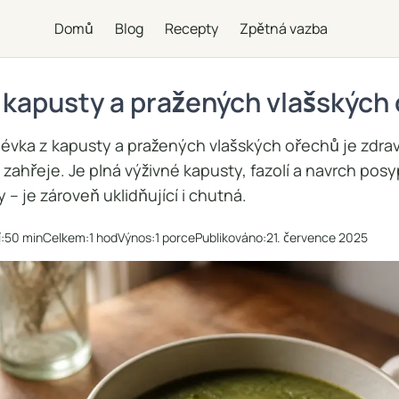
Domů
Blog
Recepty
Zpětná vazba
 kapusty a pražených vlašských
olévka z kapusty a pražených vlašských ořechů je zdra
ré zahřeje. Je plná výživné kapusty, fazolí a navrch po
 – je zároveň uklidňující i chutná.
:
50 min
Celkem:
1 hod
Výnos:
1 porce
Publikováno:
21. července 2025