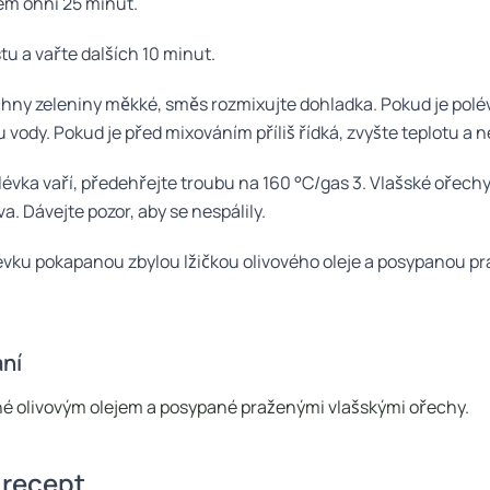
ém ohni 25 minut.
tu a vařte dalších 10 minut.
hny zeleniny měkké, směs rozmixujte dohladka. Pokud je polévk
u vody. Pokud je před mixováním příliš řídká, zvyšte teplotu a
évka vaří, předehřejte troubu na 160 °C/gas 3. Vlašské ořechy
a. Dávejte pozor, aby se nespálily.
évku pokapanou zbylou lžičkou olivového oleje a posypanou p
ní
é olivovým olejem a posypané praženými vlašskými ořechy.
 recept