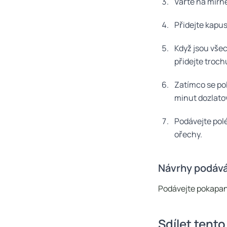
Vařte na mírn
Přidejte kapus
Když jsou všec
přidejte troch
Zatímco se pol
minut dozlatov
Podávejte pol
ořechy.
Návrhy podává
Podávejte pokapan
Sdílet tento