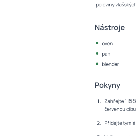
poloviny vlašskýc
Nástroje
oven
pan
blender
Pokyny
Zahřejte 1 lži
červenou cibu
Přidejte tymián