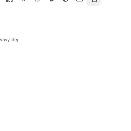
a Facebooku
ílet na Messenger
Sdílet na LinkedIn
Sdílet na Redditu
Sdílet na WhatsApp
Sdílet na Telegramu
Sdílet na Pinterestu
Sdílet e-mailem
Zkopírovat odkaz
e
vový olej