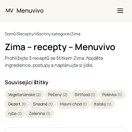
Přejít na hlavní obsah
Menuvivo
MV
Domů
/
Recepty
/
Všechny kategorie
/
Zima
Zima – recepty – Menuvivo
Prohlížejte 3 receptů se štítkem Zima. Najděte
ingredience, postupy a naplánujte si jídla.
Související štítky
Vegetariánské
Pečený
Sirtfood
Polévka
(2)
(2)
(1)
(1)
Dezert
Snadné
Hlavní chod
Italský
(1)
(1)
(1)
(1)
ryba
Zelenina
(1)
(1)