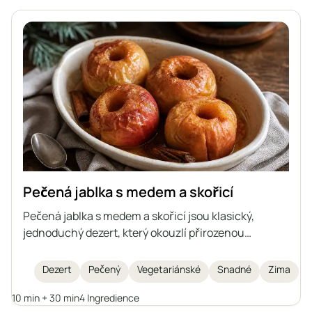
Pečená jablka s medem a skořicí
Pečená jablka s medem a skořicí jsou klasický,
jednoduchý dezert, který okouzlí přirozenou
sladkostí ovoce, vůní koření a jemným, šťavnatým
vnitřkem. Tento recept je rychlý na přípravu, skvěle
Dezert
Pečený
Vegetariánské
Snadné
Zima
se hodí na zimní večery nebo jako lehký dezert na
10 min + 30 min
4 Ingredience
setkání s přáteli. Pečená jablka jsou nejen chutná,