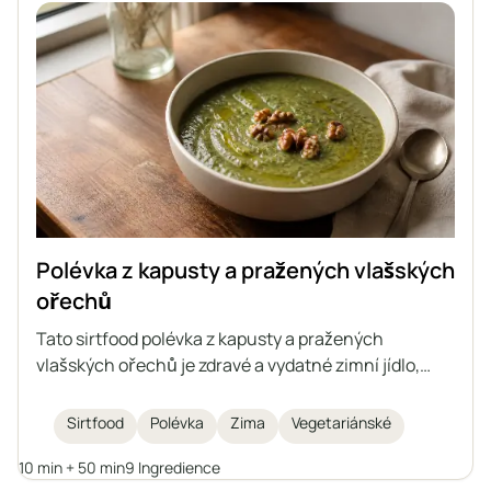
Polévka z kapusty a pražených vlašských
ořechů
Tato sirtfood polévka z kapusty a pražených
vlašských ořechů je zdravé a vydatné zimní jídlo,
které zahřeje. Je plná výživné kapusty, fazolí a
navrch posypaná křupavými vlašskými ořechy – je
Sirtfood
Polévka
Zima
Vegetariánské
zároveň uklidňující i chutná.
10 min + 50 min
9 Ingredience