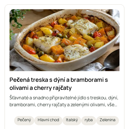
ale také zdravá, lehce stravitelná a efektně vypadají
podávaná vcelku.
Pečená treska s dýní a bramborami s
olivami a cherry rajčaty
Šťavnaté a snadno připravitelné jídlo s treskou, dýní,
bramborami, cherry rajčaty a zelenými olivami, vše
pečené společně v jednom pekáči. Ideální pokrm na
podzimní a zimní dny, inspirovaný italskou kuchyní.
Pečený
Hlavní chod
Italský
ryba
Zelenina
Zapečený pokrm, ke kterému není třeba připravovat