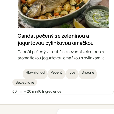
Candát pečený se zeleninou a
jogurtovou bylinkovou omáčkou
Candát pečený v troubě se sezónní zeleninou a
aromatickou jogurtovou omáčkou s bylinkami a
česnekem. Je to lehké, zdravé a syté jídlo, které
lze připravit také z jiné středně velké ryby,
Hlavní chod
Pečený
ryba
Snadné
sladkovodní i mořské.
Bezlepkové
30 min + 20 min
16 Ingredience