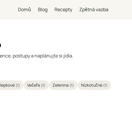
Domů
Blog
Recepty
Zpětná vazba
o
ence, postupy a naplánujte si jídla.
lepkové
Večeře
Zelenina
Nízkotučné
(1)
(1)
(1)
(1)