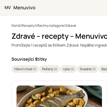
Přejít na hlavní obsah
Menuvivo
MV
Domů
/
Recepty
/
Všechny kategorie
/
Zdravé
Zdravé – recepty – Menuviv
Prohlížejte 1 receptů se štítkem Zdravé. Najděte ingredi
Související štítky
Hlavní chod
Pečený
ryba
Snadné
Bez
(1)
(1)
(1)
(1)